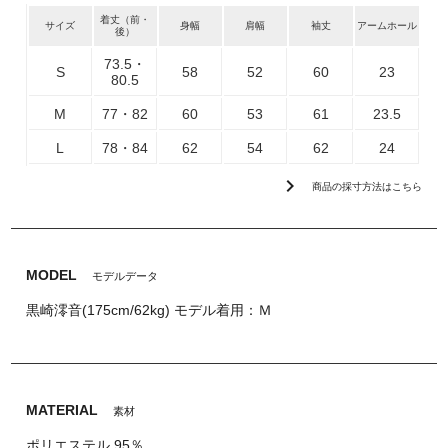
着丈（前・
サイズ
身幅
肩幅
袖丈
アームホール
後）
73.5・
S
58
52
60
23
80.5
M
77・82
60
53
61
23.5
L
78・84
62
54
62
24
chevron_right
商品の採寸方法はこちら
MODEL
モデルデータ
黒崎澪音(175cm/62kg) モデル着用：Ｍ
MATERIAL
素材
ポリエステル 95％