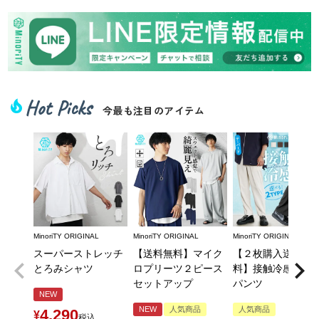
Hot Picks
local_fire_department
今最も注目のアイテム
MinoriTY ORIGINAL
MinoriTY ORIGINAL
MinoriTY ORIGINAL
スーパーストレッチ
【送料無料】マイク
【２枚購入送料無
とろみシャツ
ロプリーツ２ピース
料】接触冷感とろ
セットアップ
パンツ
NEW
NEW
人気商品
人気商品
4,290
¥
税込