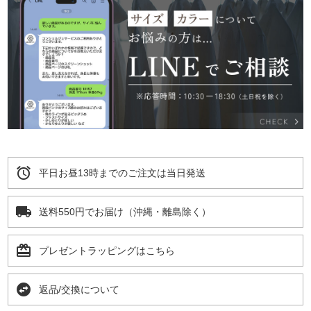
alarm
平日お昼13時までのご注文は当日発送
local_shipping
送料550円でお届け（沖縄・離島除く）
card_giftcard
プレゼントラッピングはこちら
swap_horizontal_circle
返品/交換について