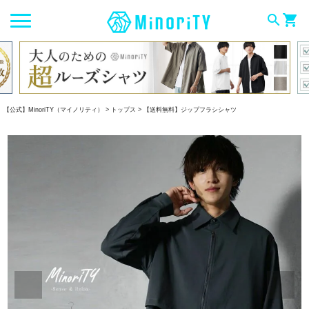
search
shopping_cart
【公式】MinoriTY（マイノリティ）
トップス
【送料無料】ジップフラシシャツ