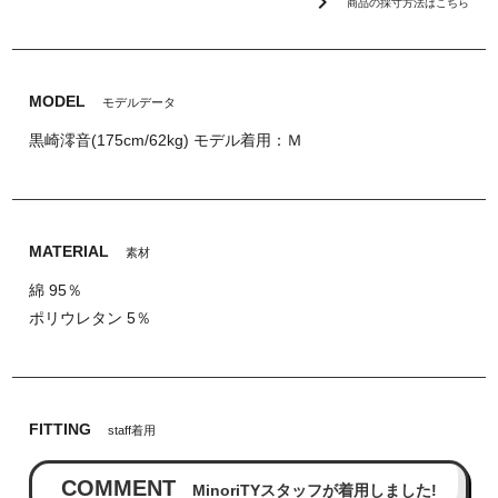
chevron_right
商品の採寸方法はこちら
MODEL
モデルデータ
黒崎澪音(175cm/62kg) モデル着用：Ｍ
MATERIAL
素材
綿 95％
ポリウレタン 5％
FITTING
staff着用
COMMENT
MinoriTYスタッフが着用しました!