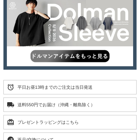
alarm
平日お昼13時までのご注文は当日発送
local_shipping
送料550円でお届け（沖縄・離島除く）
card_giftcard
プレゼントラッピングはこちら
swap_horizontal_circle
返品/交換について