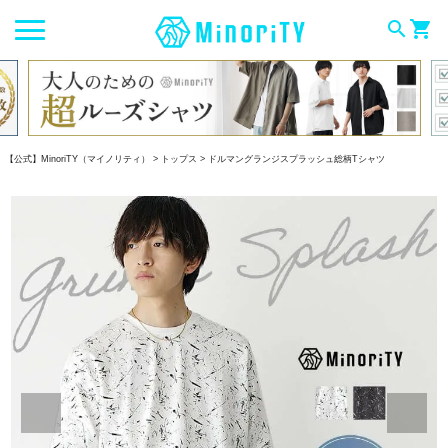
search
shopping_cart
【公式】MinoriTY（マイノリティ）
トップス
ドルマングランジスプラッシュ総柄Tシャツ