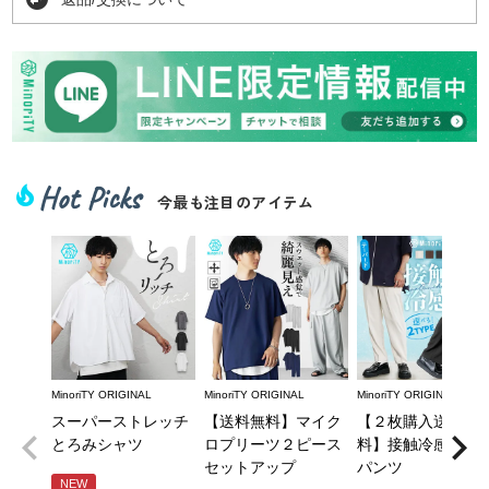
Hot Picks
local_fire_department
今最も注目のアイテム
MinoriTY ORIGINAL
MinoriTY ORIGINAL
MinoriTY ORIGINAL
スーパーストレッチ
【送料無料】マイク
【２枚購入送料無
とろみシャツ
ロプリーツ２ピース
料】接触冷感とろ
セットアップ
パンツ
NEW