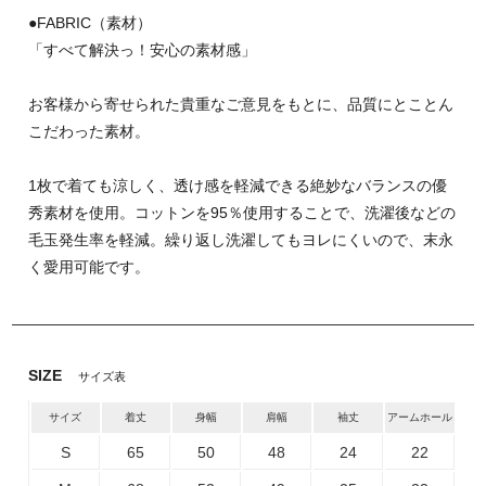
●FABRIC（素材）
「すべて解決っ！安心の素材感」
お客様から寄せられた貴重なご意見をもとに、品質にとことん
こだわった素材。
1枚で着ても涼しく、透け感を軽減できる絶妙なバランスの優
秀素材を使用。コットンを95％使用することで、洗濯後などの
毛玉発生率を軽減。繰り返し洗濯してもヨレにくいので、末永
く愛用可能です。
SIZE
サイズ表
サイズ
着丈
身幅
肩幅
袖丈
アームホール
S
65
50
48
24
22