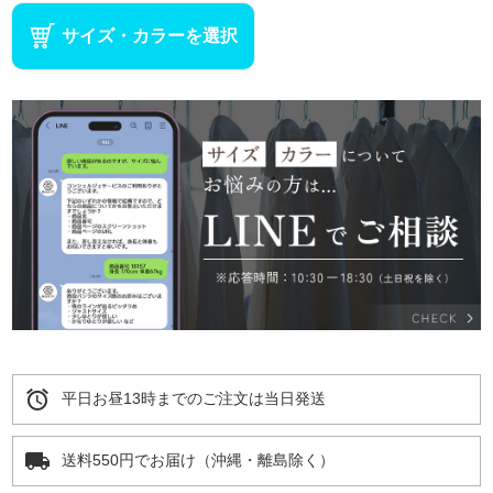
サイズ・カラーを選択
alarm
平日お昼13時までのご注文は当日発送
local_shipping
送料550円でお届け（沖縄・離島除く）