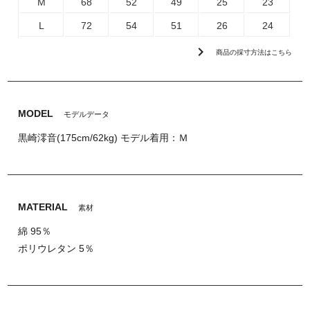
M
68
52
49
25
23
L
72
54
51
26
24
chevron_right
商品の採寸方法はこちら
MODEL
モデルデータ
黒崎澪音(175cm/62kg) モデル着用：Ｍ
MATERIAL
素材
綿 95％
ポリウレタン 5％