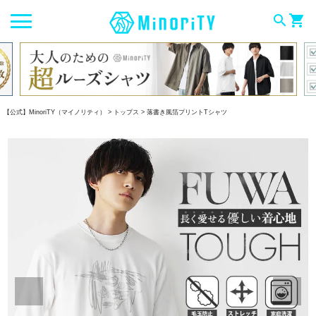
search
shopping_cart
【公式】MinoriTY（マイノリティ）
トップス
落書き風箔プリントTシャツ