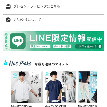
card_giftcard
プレゼントラッピングはこちら
swap_horizontal_circle
返品/交換について
Hot Picks
local_fire_department
今最も注目のアイテム
MinoriTY ORIGINAL
MinoriTY ORIGINAL
MinoriTY ORIGINAL