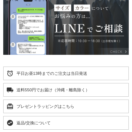
alarm
平日お昼13時までのご注文は当日発送
local_shipping
送料550円でお届け（沖縄・離島除く）
card_giftcard
プレゼントラッピングはこちら
swap_horizontal_circle
返品/交換について