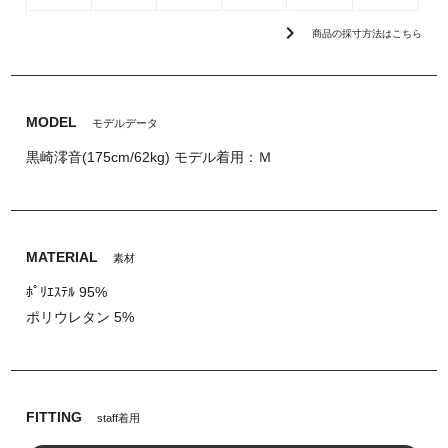
chevron_right
商品の採寸方法はこちら
MODEL
モデルデータ
黒崎澪音(175cm/62kg) モデル着用：Ｍ
MATERIAL
素材
ﾎﾟﾘｴｽﾃﾙ 95%
ポリウレタン 5%
FITTING
staff着用