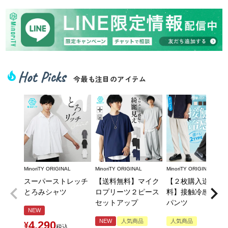
Hot Picks
local_fire_department
今最も注目のアイテム
MinoriTY ORIGINAL
MinoriTY ORIGINAL
MinoriTY ORIGINAL
スーパーストレッチ
【送料無料】マイク
【２枚購入送料無
とろみシャツ
ロプリーツ２ピース
料】接触冷感とろ
セットアップ
パンツ
NEW
NEW
人気商品
人気商品
4,290
¥
税込