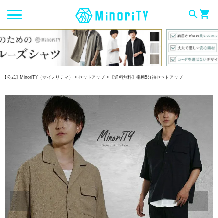
search
shopping_cart
【公式】MinoriTY（マイノリティ）
セットアップ
【送料無料】楊柳5分袖セットアップ