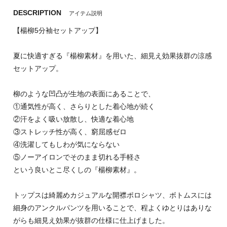
DESCRIPTION
アイテム説明
【楊柳5分袖セットアップ】
夏に快適すぎる『楊柳素材』を用いた、細見え効果抜群の涼感
セットアップ。
柳のような凹凸が生地の表面にあることで、
①通気性が高く、さらりとした着心地が続く
②汗をよく吸い放散し、快適な着心地
③ストレッチ性が高く、窮屈感ゼロ
④洗濯してもしわが気にならない
⑤ノーアイロンでそのまま切れる手軽さ
という良いとこ尽くしの『楊柳素材』。
トップスは綺麗めカジュアルな開襟ポロシャツ、ボトムスには
細身のアンクルパンツを用いることで、程よくゆとりはありな
がらも細見え効果が抜群の仕様に仕上げました。