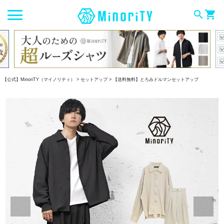
search
shopping_cart
【公式】MinoriTY（マイノリティ）
セットアップ
【送料無料】とろみドルマンセットアップ