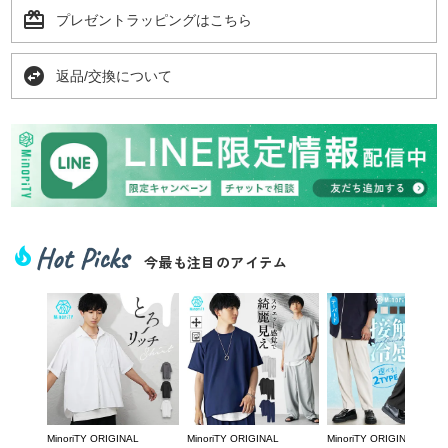
card_giftcard
プレゼントラッピングはこちら
swap_horizontal_circle
返品/交換について
Hot Picks
local_fire_department
今最も注目のアイテム
MinoriTY ORIGINAL
MinoriTY ORIGINAL
MinoriTY ORIGINAL