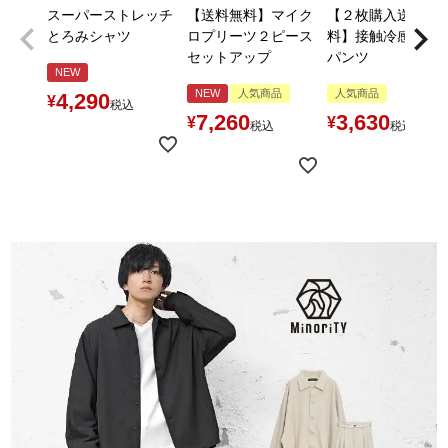
スーパーストレッチ
【送料無料】マイク
【２枚購入送料無
とろみシャツ
ロプリーツ２ピース
料】接触冷感とろ
セットアップ
パンツ
NEW
NEW
人気商品
人気商品
4,290
¥
税込
7,260
3,630
¥
¥
税込
税込