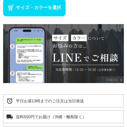
サイズ・カラーを選択
alarm
平日お昼13時までのご注文は当日発送
local_shipping
送料550円でお届け（沖縄・離島除く）