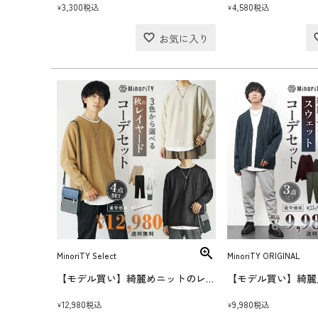
3,300
4,580
税込
税込
¥
¥
MinoriTY Select
MinoriTY ORIGINAL
【モデル買い】綺麗めニットのレイヤードコーデセット(送料無料)
12,980
9,980
税込
税込
¥
¥