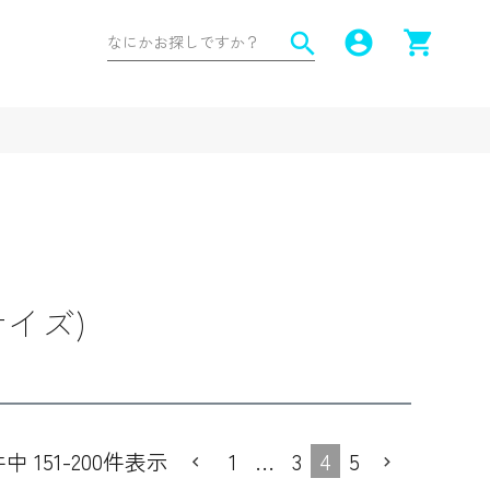
account_circle
shopping_cart
search
イズ)
1
…
3
4
5
件中
151
-
200
件表示