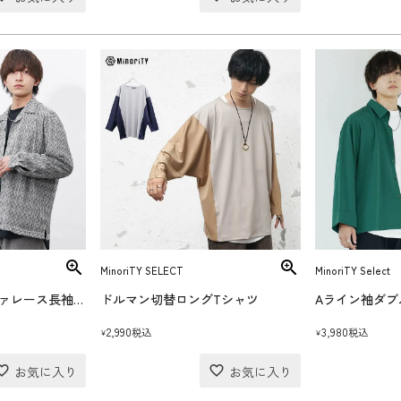
MinoriTY SELECT
MinoriTY Select
【送料無料】バルファレース長袖シャツ
ドルマン切替ロングTシャツ
Aライン袖ダブ
2,990
3,980
税込
税込
¥
¥