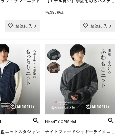
フラワーサマーニット
【モデル買い】季節を彩るパステルカラーコーデセット(送料無料)
6,980
税込
¥
L
MinoriTY ORIGINAL
配色ニットスタジャン
ナイトフェードシャギーライクニット