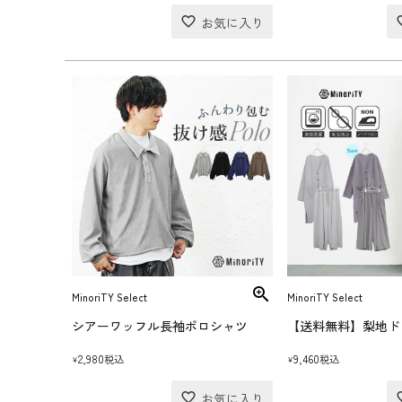
MinoriTY Select
MinoriTY Select
シアーワッフル長袖ポロシャツ
2,980
9,460
税込
税込
¥
¥