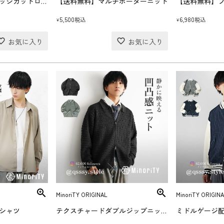
スウェードライクエッジカットロングベスト【送料無料】
【送料無料】マルチボーダーニット
【送料無料】
5,500
6,980
税込
税込
¥
¥
MinoriTY ORIGINAL
MinoriTY ORIGINA
シャツ
テクスチャードダブルジップニットポロ
ミドルゲージ