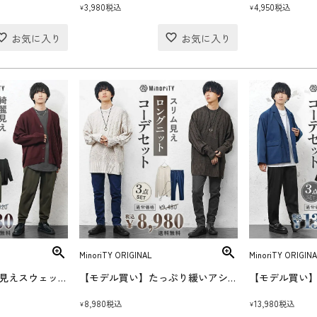
3,980
4,950
税込
税込
¥
¥
MinoriTY ORIGINAL
MinoriTY ORIGINA
【モデル買い】綺麗見えスウェットコーデセット(送料無料)
【モデル買い】たっぷり緩いアシメニットコーデセット(送料無料)
8,980
13,980
税込
税込
¥
¥