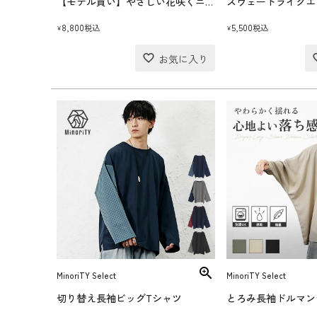
【モデル買い】やさしい花咲くニットベストコーデセット(送料無料)
8,800
5,500
税込
税込
¥
¥
MinoriTY Select
MinoriTY Select
切り替え長袖ビッグTシャツ
とろみ長袖ドルマン