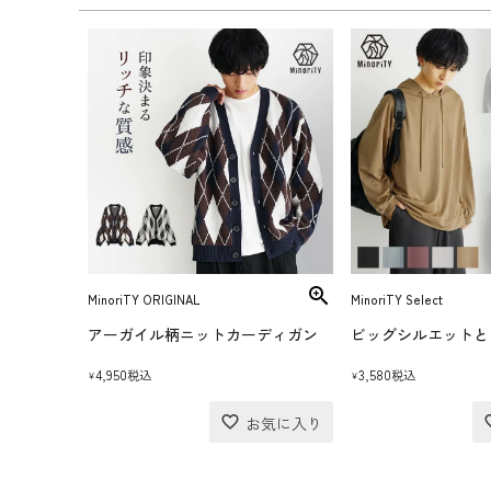
MinoriTY ORIGINAL
MinoriTY Select
アーガイル柄ニットカーディガン
4,950
3,580
税込
税込
¥
¥