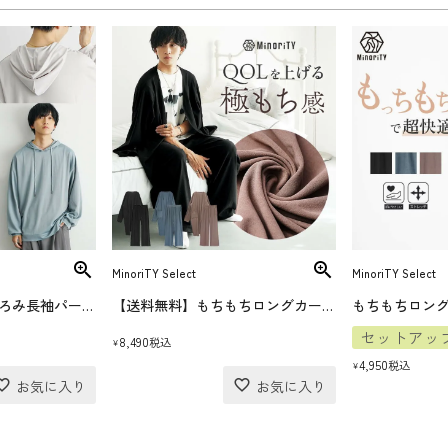
MinoriTY Select
MinoriTY Select
ビッグシルエットとろみ長袖パーカー
【送料無料】もちもちロングカーディガンセットアップ
もちもちロン
セットアッ
8,490
税込
¥
4,950
税込
¥