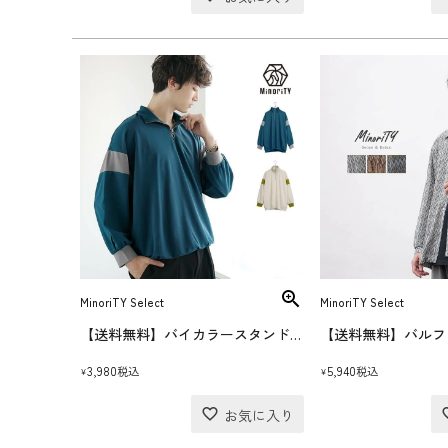
MinoriTY Select
MinoriTY Select
【送料無料】バイカラースタンドハーフジップ
3,980
5,940
税込
税込
¥
¥