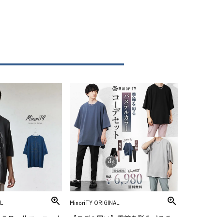
L
MinoriTY ORIGINAL