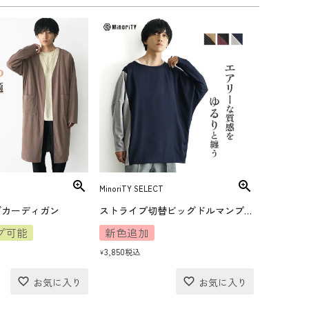
MinoriTY SELECT
グカーディガン
ストライプ切替ビッグドルマンプルオーバー
プ可能
新色追加
3,850
税込
¥