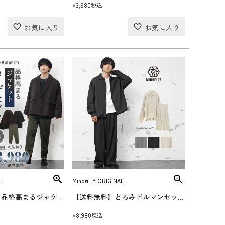
3,980
税込
¥
L
MinoriTY ORIGINAL
【モデル買い】品格高まるジャケットコーデセット(送料無料)
【送料無料】とろみドルマンセットアップ
8,980
税込
¥