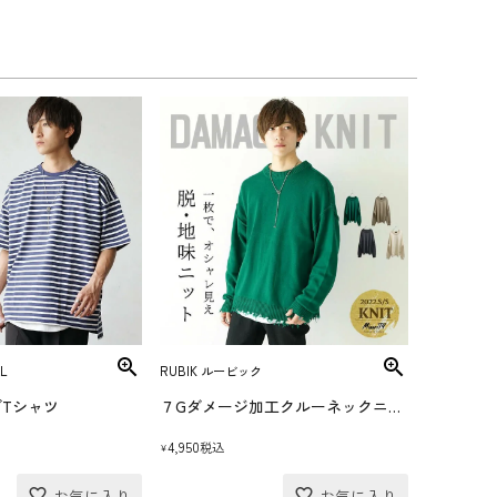
L
RUBIK ルービック
Tシャツ
７Gダメージ加工クルーネックニット
4,950
税込
¥