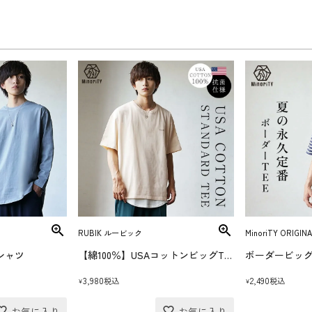
RUBIK ルービック
MinoriTY ORIGINA
シャツ
【綿100％】USAコットンビッグTシャツ(送料無料)
ボーダービッグ
3,980
2,490
税込
税込
¥
¥