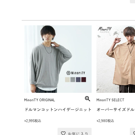
MinoriTY ORIGINAL
MinoriTY SELECT
ドルマンコットンハイゲージニット
オーバーサイズドル
2,995
2,980
税込
税込
¥
¥