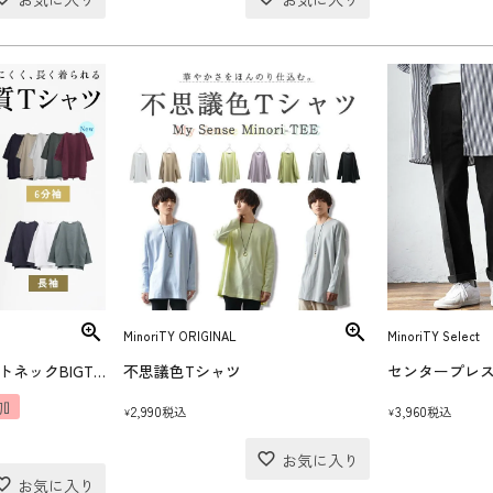
MinoriTY ORIGINAL
MinoriTY Select
ヘビーウエイトボートネックBIGTシャツ
不思議色Tシャツ
加
2,990
3,960
税込
税込
¥
¥