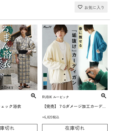
RUBIK ルービック
チェック浴衣
【完売】７Gダメージ加工カーディガン
6,820
税込
¥
庫切れ
在庫切れ