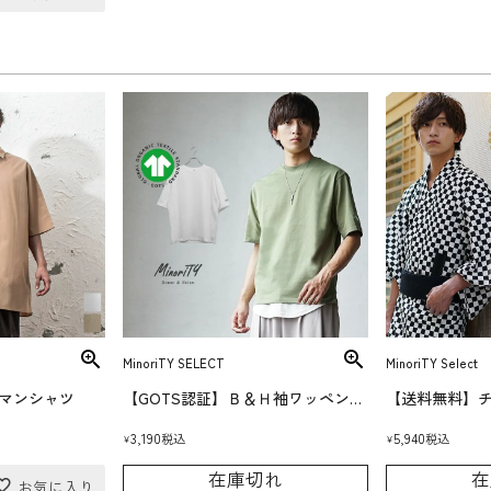
MinoriTY SELECT
MinoriTY Select
マンシャツ
【GOTS認証】Ｂ＆Ｈ袖ワッペンTシャツ
【送料無料】
3,190
5,940
税込
税込
¥
¥
在庫切れ
在