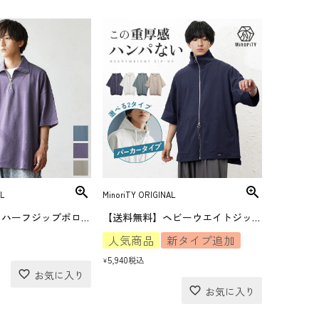
L
MinoriTY ORIGINAL
ヘビーウエイトハーフジップポロシャツ
【送料無料】ヘビーウエイトジップアップ
人気商品
新タイプ追加
5,940
税込
¥