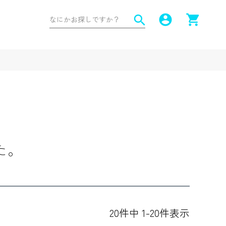
account_circle
shopping_cart
search
た。
20
件中
1
-
20
件表示