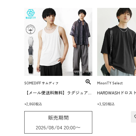
SOMEDIFF サムディフ
MinoriTY Select
【メール便送料無料】ラグジュアリータンクトップ
HARDWASHドロ
2,860
3,520
税込
税込
¥
¥
販売期間
2026/08/04 20:00
〜