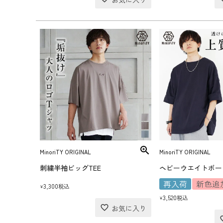
MinoriTY ORIGINAL
MinoriTY ORIGINAL
刺繍半袖ビッグTEE
再入荷
新色追
3,300
税込
¥
3,520
税込
¥