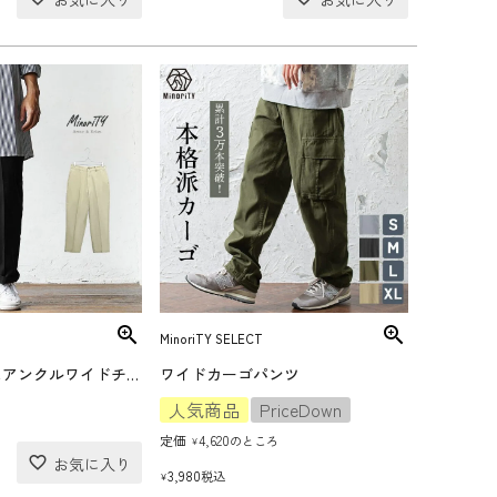
MinoriTY SELECT
センタープレスアンクルワイドチノパンツ
ワイドカーゴパンツ
人気商品
PriceDown
定価
4,620
のところ
¥
3,980
税込
¥