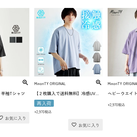
MinoriTY ORIGINAL
MinoriTY ORIGINA
スト半袖Tシャツ
【２枚購入で送料無料】冷感UVカット 立体シルエットTシャツ
再入荷
2,970
税込
¥
2,970
税込
¥