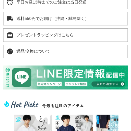
alarm
平日お昼13時までのご注文は当日発送
local_shipping
送料550円でお届け（沖縄・離島除く）
card_giftcard
プレゼントラッピングはこちら
swap_horizontal_circle
返品/交換について
Hot Picks
local_fire_department
今最も注目のアイテム