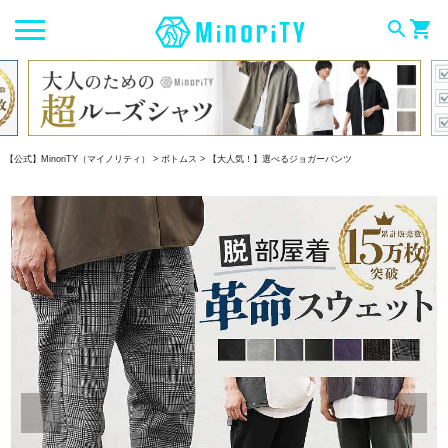
search
shopping_cart
【公式】MinoriTY（マイノリティ）
ボトムス
【大人気！】選べるジョガーパンツ