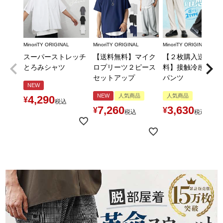
MinoriTY ORIGINAL
MinoriTY ORIGINAL
MinoriTY ORIGINAL
スーパーストレッチ
【送料無料】マイク
【２枚購入送料無
とろみシャツ
ロプリーツ２ピース
料】接触冷感とろ
セットアップ
パンツ
NEW
NEW
人気商品
人気商品
4,290
¥
税込
7,260
3,630
¥
¥
税込
税込