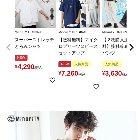
MinoriTY ORIGINAL
MinoriTY ORIGINAL
MinoriTY ORIGINAL
スーパーストレッチ
【送料無料】マイク
【２枚購入送料無
とろみシャツ
ロプリーツ２ピース
料】接触冷感とろ
セットアップ
パンツ
NEW
NEW
人気商品
人気商品
4,290
¥
税込
7,260
3,630
¥
¥
税込
税込