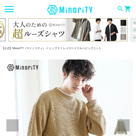
search
shopping_cart
【公式】MinoriTY（マイノリティ）
トップス
レイヤードクルービッグニット