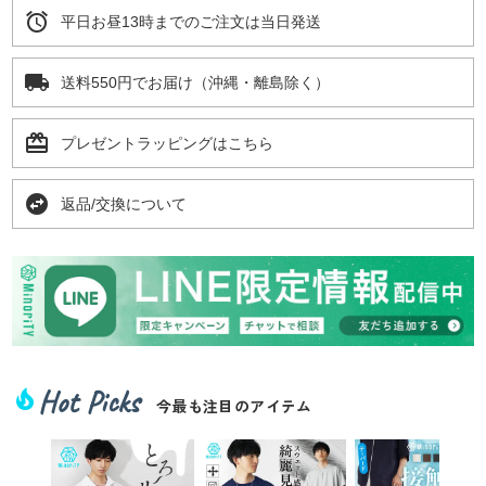
alarm
平日お昼13時までのご注文は当日発送
local_shipping
送料550円でお届け（沖縄・離島除く）
card_giftcard
プレゼントラッピングはこちら
swap_horizontal_circle
返品/交換について
Hot Picks
local_fire_department
今最も注目のアイテム