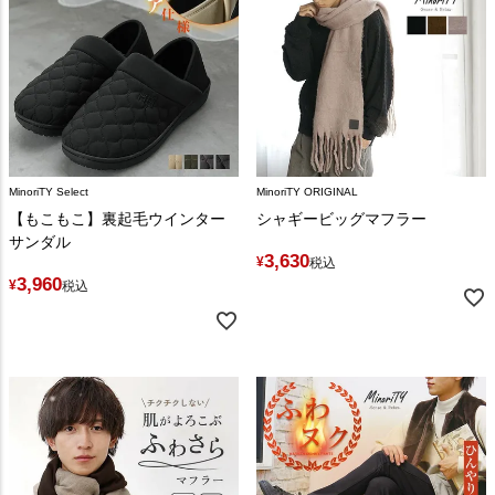
MinoriTY Select
MinoriTY ORIGINAL
【もこもこ】裏起毛ウインター
シャギービッグマフラー
サンダル
3,630
¥
税込
3,960
¥
税込