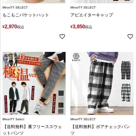
MinoriTY SELECT
MinoriTY SELECT
もこもこバケットハット
アビエイターキャップ
2,970
3,850
¥
¥
税込
税込
MinoriTY Select
MinoriTY SELECT
【送料無料】裏フリーススウェ
【送料無料】ボアチェックパン
ットパンツ
ツ