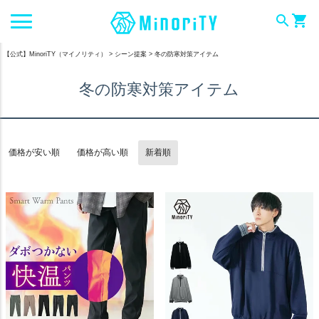
search
shopping_cart
【公式】MinoriTY（マイノリティ）
シーン提案
冬の防寒対策アイテム
冬の防寒対策アイテム
価格が安い順
価格が高い順
新着順