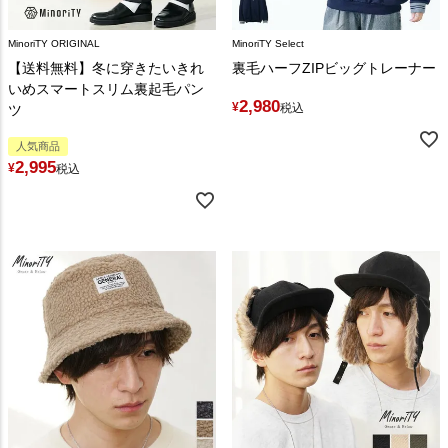
MinoriTY ORIGINAL
MinoriTY Select
【送料無料】冬に穿きたいきれ
裏毛ハーフZIPビッグトレーナー
いめスマートスリム裏起毛パン
2,980
¥
税込
ツ
人気商品
2,995
¥
税込