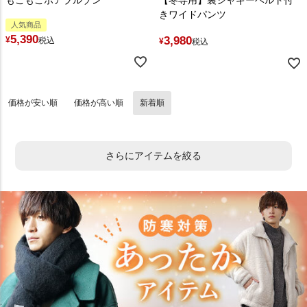
もこもこボアブルゾン
【冬専用】裏シャギーベルト付
きワイドパンツ
人気商品
5,390
3,980
¥
税込
¥
税込
価格が安い順
価格が高い順
新着順
さらにアイテムを絞る