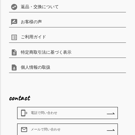
swap_horizontal_circle
返品・交換について
rate_review
お客様の声
list_alt
ご利用ガイド
description
特定商取引法に基づく表示
contact_page
個人情報の取扱
contact
phonelink_ring
電話で問い合わせ
mail_outline
メールで問い合わせ