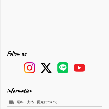
Follow us
information
local_shipping
送料・支払・配送について