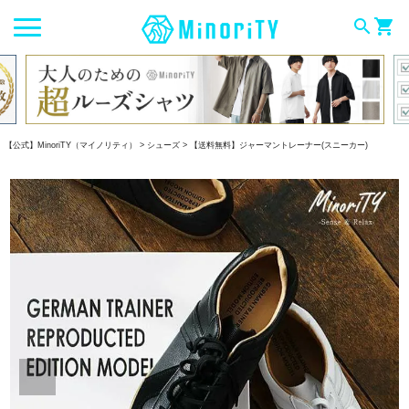
search
shopping_cart
【公式】MinoriTY（マイノリティ）
シューズ
【送料無料】ジャーマントレーナー(スニーカー)