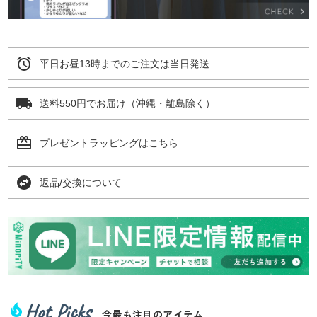
alarm
平日お昼13時までのご注文は当日発送
local_shipping
送料550円でお届け（沖縄・離島除く）
card_giftcard
プレゼントラッピングはこちら
swap_horizontal_circle
返品/交換について
Hot Picks
local_fire_department
今最も注目のアイテム