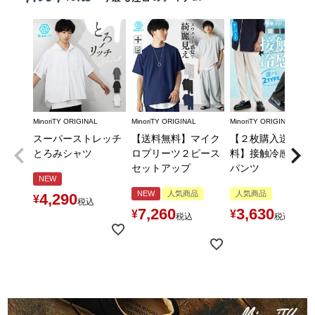
MinoriTY ORIGINAL
MinoriTY ORIGINAL
MinoriTY ORIGINAL
スーパーストレッチ
【送料無料】マイク
【２枚購入送料無
とろみシャツ
ロプリーツ２ピース
料】接触冷感とろ
セットアップ
パンツ
NEW
NEW
人気商品
人気商品
4,290
¥
税込
7,260
3,630
¥
¥
税込
税込