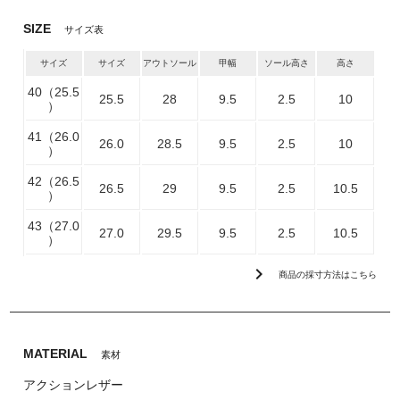
SIZE
サイズ表
サイズ
サイズ
アウトソール
甲幅
ソール高さ
高さ
40（25.5
25.5
28
9.5
2.5
10
）
41（26.0
26.0
28.5
9.5
2.5
10
）
42（26.5
26.5
29
9.5
2.5
10.5
）
43（27.0
27.0
29.5
9.5
2.5
10.5
）
chevron_right
商品の採寸方法はこちら
MATERIAL
素材
アクションレザー