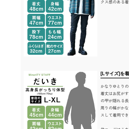
クス感のある着
[Lサイズ]を
かなりゆとりの
着丈はお尻がす
の甲が隠れる長
周りの幅がかな
スして着用でき