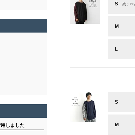
S
残りわ
M
L
S
M
着用しました