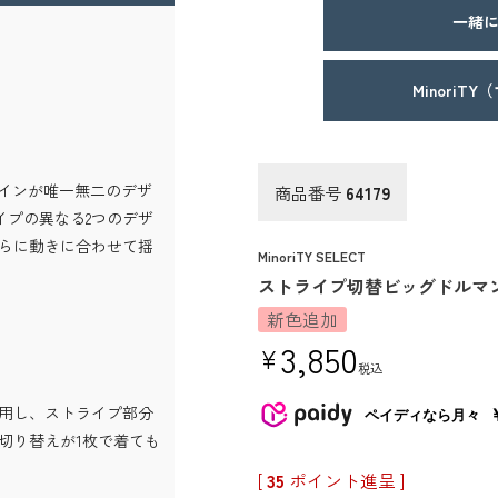
一緒に
MinoriT
ザインが唯一無二のデザ
商品番号
64179
イプの異なる2つのデザ
らに動きに合わせて揺
MinoriTY SELECT
ストライプ切替ビッグドルマ
新色追加
3,850
¥
税込
用し、ストライプ部分
ペイディなら月々
切り替えが1枚で着ても
[
35
ポイント進呈 ]