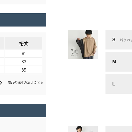
S
残りわ
裄丈
81
83
M
85
ron_right
商品の採寸方法はこちら
L