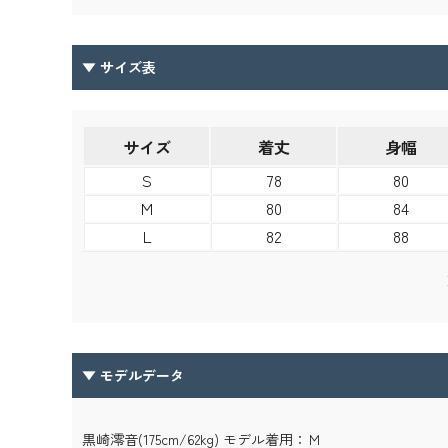
▼ サイズ表
サイズ
着丈
身幅
S
78
80
M
80
84
L
82
88
chev
▼ モデルデータ
黒崎澪音(175cm/62kg) モデル着用：Ｍ