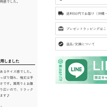
用感でした。
local_shipping
送料550円でお届け（沖縄
card_giftcard
プレゼントラッピングはこ
swap_horizontal_circle
返品/交換について
着用しました
あるサイズ感でした。
っぽり隠れ、袖丈は手
さです。肩周りとお腹
り広いので、リラック
ます♪