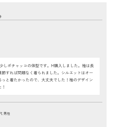
ビ・少しポチャッコの体型です。M購入しました。袖は長
調節すれば問題なく着られました。シルエットはオー
るっと着たかったので、大丈夫でした！袖のデザイン
た！
0代
男性