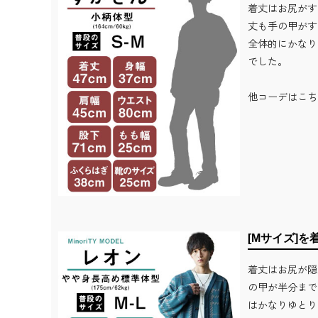
着丈はお尻がす
丈も手の甲がす
全体的にかなり
でした。
他コーデはこち
[Mサイズ]を
着丈はお尻が隠
の甲が半分まで
はかなりゆとり