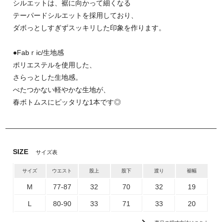
シルエットは、裾に向かって細くなる
テーパードシルエットを採用しており、
ダボっとしすぎずスッキリした印象を作ります。
●Fabｒic/生地感
ポリエステルを使用した、
さらっとした生地感。
べたつかない軽やかな生地が、
春ボトムスにピッタリな1本です◎
SIZE
サイズ表
サイズ
ウエスト
股上
股下
渡り
裾幅
M
77-87
32
70
32
19
L
80-90
33
71
33
20