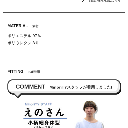
chevron_right
商品の採寸方法はこちら
MATERIAL
素材
ポリエステル 97％
ポリウレタン 3％
FITTING
staff着用
COMMENT
MinoriTYスタッフが着用しました!