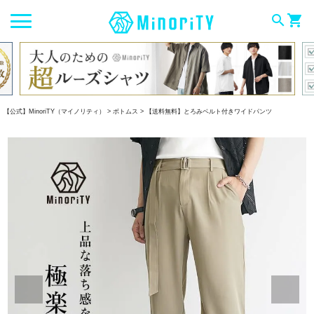
search
shopping_cart
【公式】MinoriTY（マイノリティ）
ボトムス
【送料無料】とろみベルト付きワイドパンツ