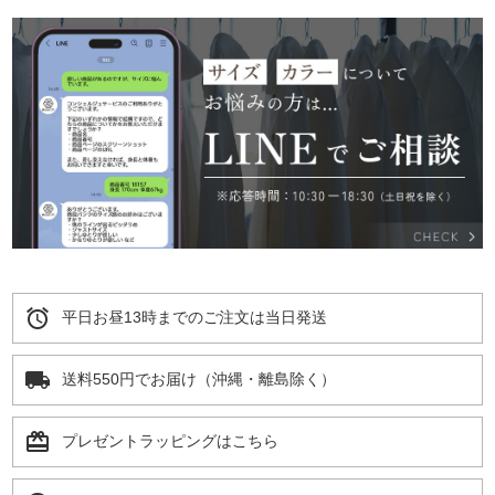
alarm
平日お昼13時までのご注文は当日発送
local_shipping
送料550円でお届け（沖縄・離島除く）
card_giftcard
プレゼントラッピングはこちら