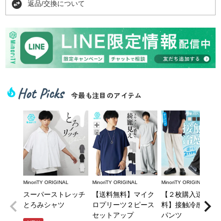
swap_horizontal_circle
返品/交換について
Hot Picks
local_fire_department
今最も注目のアイテム
MinoriTY ORIGINAL
MinoriTY ORIGINAL
MinoriTY ORIGINAL
スーパーストレッチ
【送料無料】マイク
【２枚購入送料無
とろみシャツ
ロプリーツ２ピース
料】接触冷感とろ
セットアップ
パンツ