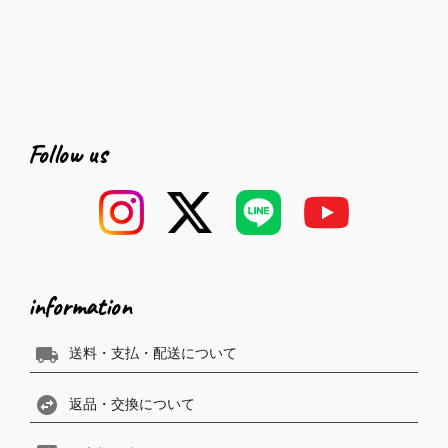
Follow us
information
local_shipping
送料・支払・配送について
swap_horizontal_circle
返品・交換について