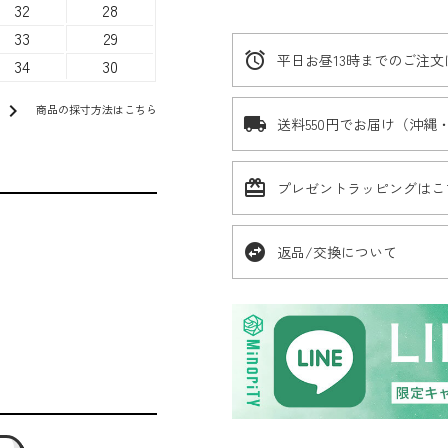
32
28
33
29
alarm
平日お昼13時までのご注
34
30
chevron_right
商品の採寸方法はこちら
local_shipping
送料550円でお届け（沖縄
card_giftcard
プレゼントラッピングはこ
swap_horizontal_circle
返品/交換について