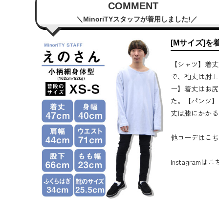
COMMENT
MinoriTYスタッフが着用しました!
[Mサイズ]を
【シャツ】着丈
で、袖丈は肘上
ー】着丈はお尻
た。【パンツ】
丈は膝にかかる
他コーデはこち
Instagramは