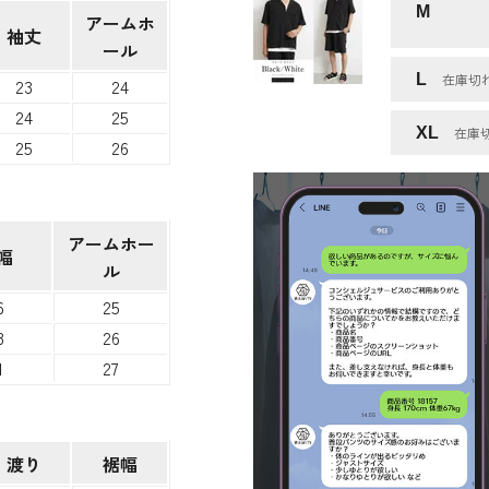
M
アームホ
袖丈
ール
L
在庫切
23
24
24
25
XL
在庫
25
26
アームホー
幅
ル
6
25
8
26
1
27
渡り
裾幅