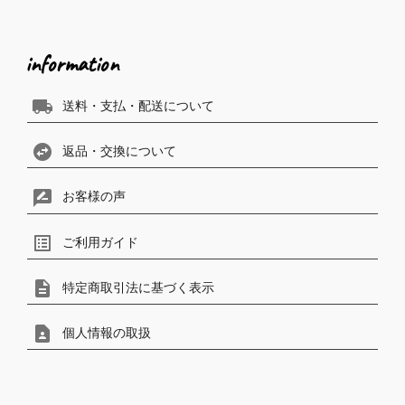
information
local_shipping
送料・支払・配送について
swap_horizontal_circle
返品・交換について
rate_review
お客様の声
list_alt
ご利用ガイド
description
特定商取引法に基づく表示
contact_page
個人情報の取扱