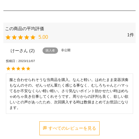
1
5.00
けー
2
非公開
購入者
投稿日
2023/11/07
服と合わせられそうな当商品を購入。なんと軽い。はめたまま楽器演奏
もなんのその。ぜんっぜん重たく感じる事なく、むしろちゃんとハマっ
てるか不安なくらい軽い軽い。さり気ないポイント効かせたい時はめち
ゃめちゃ良き仕事してくれそうです。周りからの評判も良く、欲しい欲
しいとの声があったため、次回購入する時は数個まとめてお世話になり
ます。
すべてのレビューを見る