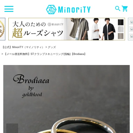
search
shopping_cart
【公式】MinoriTY（マイノリティ）
グッズ
【メール便送料無料】STクランプスキニーリング(指輪)【Brodiaea】