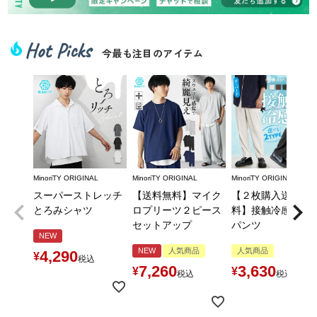
Hot Picks
local_fire_department
今最も注目のアイテム
MinoriTY ORIGINAL
MinoriTY ORIGINAL
MinoriTY ORIGINAL
スーパーストレッチ
【送料無料】マイク
【２枚購入送料無
とろみシャツ
ロプリーツ２ピース
料】接触冷感とろ
セットアップ
パンツ
NEW
NEW
人気商品
人気商品
4,290
¥
税込
7,260
3,630
¥
¥
税込
税込