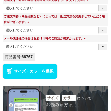
(
必
ご注文内容（商品点数など）によっては、配送方法を変更させていただく場
須
合がございます。
)
(
必
メール便発送の場合はお届け日時のご指定が出来かねます。
須
(
)
必
須
商品番号
66767
)
サイズ・カラーを選択