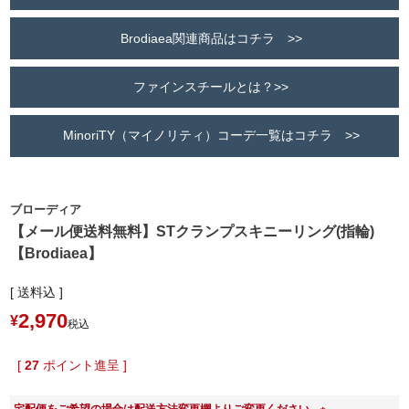
Brodiaea関連商品はコチラ >>
ファインスチールとは？>>
MinoriTY（マイノリティ）コーデ一覧はコチラ >>
ブローディア
【メール便送料無料】STクランプスキニーリング(指輪)
【Brodiaea】
送料込
2,970
¥
税込
[
27
ポイント進呈 ]
宅配便をご希望の場合は配送方法変更欄よりご変更ください。