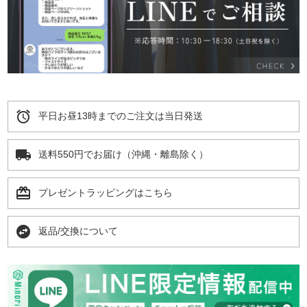
alarm
平日お昼13時までのご注文は当日発送
local_shipping
送料550円でお届け（沖縄・離島除く）
card_giftcard
プレゼントラッピングはこちら
swap_horizontal_circle
返品/交換について