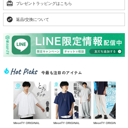
card_giftcard
プレゼントラッピングはこちら
swap_horizontal_circle
返品/交換について
Hot Picks
local_fire_department
今最も注目のアイテム
MinoriTY ORIGINAL
MinoriTY ORIGINAL
MinoriTY ORIGINAL