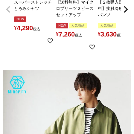
スーパーストレッチ
【送料無料】マイク
【２枚購入送料無
とろみシャツ
ロプリーツ２ピース
料】接触冷感とろ
セットアップ
パンツ
NEW
NEW
人気商品
人気商品
4,290
¥
税込
7,260
3,630
¥
¥
税込
税込