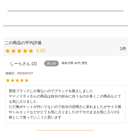
1
5.00
しーら
2
神奈川県
40代
男性
購入者
投稿日
2023/07/27
普段ブラックしか着ないのでブラックを購入しました

マイノリティさんの商品は自分の好みに合うものが多くこの商品もとて
も気に入りました

ただ胸ポケットが付いてないので自分の迂闊さに呆れましたがサイズ感
やシルエットなどがとても気に入りましたのでそのままお気に入りの1
枚として使っていこうと思います