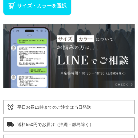
サイズ・カラーを選択
alarm
平日お昼13時までのご注文は当日発送
local_shipping
送料550円でお届け（沖縄・離島除く）