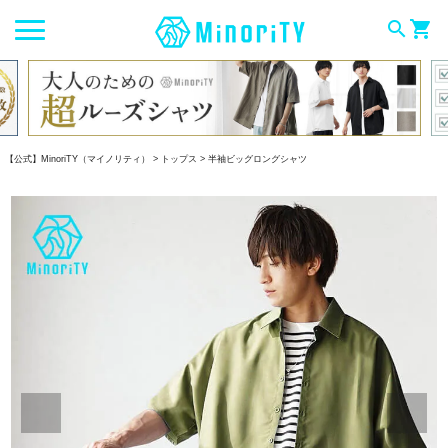
search
shopping_cart
【公式】MinoriTY（マイノリティ）
トップス
半袖ビッグロングシャツ