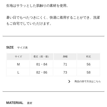
生地はサラッとした肌触りの素材を使用。
暑い日でもべたつきにくく、快適に着用することができ、洗濯
もご自宅でしていただけます。
SIZE
サイズ表
サイズ
着丈（前・後）
身幅
裄丈
M
81・84
71
56
L
82・86
73
58
chevron_right
商品の採寸方法はこちら
MATERIAL
素材