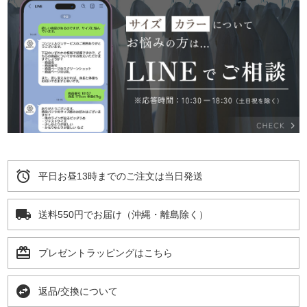
alarm
平日お昼13時までのご注文は当日発送
local_shipping
送料550円でお届け（沖縄・離島除く）
card_giftcard
プレゼントラッピングはこちら
swap_horizontal_circle
返品/交換について