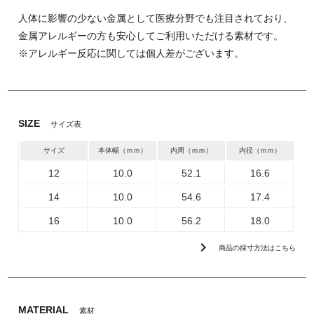
人体に影響の少ない金属として医療分野でも注目されており、
金属アレルギーの方も安心してご利用いただける素材です。
※アレルギー反応に関しては個人差がございます。
SIZE
サイズ表
サイズ
本体幅（ｍｍ）
内周（ｍｍ）
内径（ｍｍ）
12
10.0
52.1
16.6
14
10.0
54.6
17.4
16
10.0
56.2
18.0
chevron_right
商品の採寸方法はこちら
MATERIAL
素材