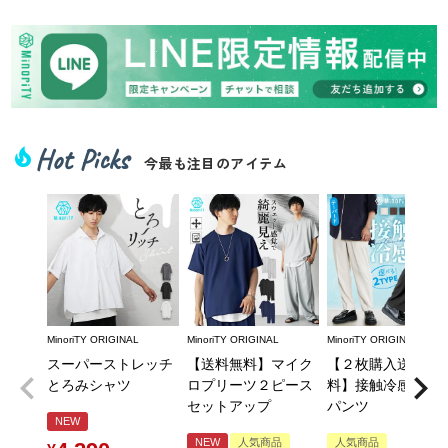
Hot Picks
local_fire_department
今最も注目のアイテム
MinoriTY ORIGINAL
MinoriTY ORIGINAL
MinoriTY ORIGINAL
スーパーストレッチ
【送料無料】マイク
【２枚購入送料無
とろみシャツ
ロプリーツ２ピース
料】接触冷感とろ
セットアップ
パンツ
NEW
NEW
人気商品
人気商品