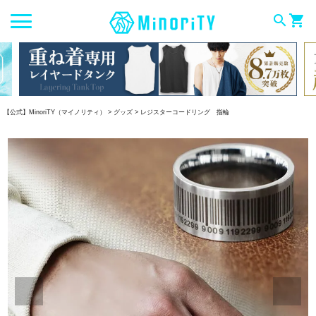
search
shopping_cart
【公式】MinoriTY（マイノリティ）
グッズ
レジスターコードリング 指輪