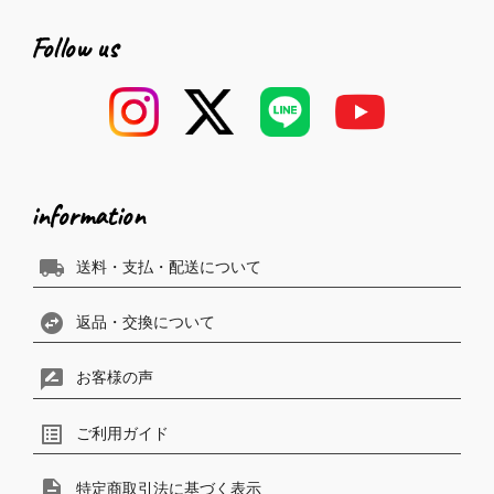
Follow us
information
local_shipping
送料・支払・配送について
swap_horizontal_circle
返品・交換について
rate_review
お客様の声
list_alt
ご利用ガイド
description
特定商取引法に基づく表示