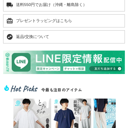
local_shipping
送料550円でお届け（沖縄・離島除く）
card_giftcard
プレゼントラッピングはこちら
swap_horizontal_circle
返品/交換について
Hot Picks
local_fire_department
今最も注目のアイテム