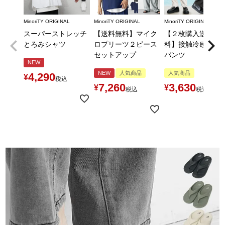
MinoriTY ORIGINAL
MinoriTY ORIGINAL
MinoriTY ORIGINAL
スーパーストレッチ
【送料無料】マイク
【２枚購入送料無
とろみシャツ
ロプリーツ２ピース
料】接触冷感とろ
セットアップ
パンツ
NEW
NEW
人気商品
人気商品
4,290
¥
税込
7,260
3,630
¥
¥
税込
税込