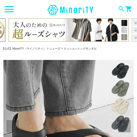
search
shopping_cart
【公式】MinoriTY（マイノリティ）
シューズ
クッショントングサンダル