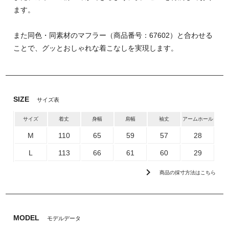
ます。
また同色・同素材のマフラー（商品番号：67602）と合わせる
ことで、グッとおしゃれな着こなしを実現します。
SIZE
サイズ表
サイズ
着丈
身幅
肩幅
袖丈
アームホール
M
110
65
59
57
28
L
113
66
61
60
29
chevron_right
商品の採寸方法はこちら
MODEL
モデルデータ