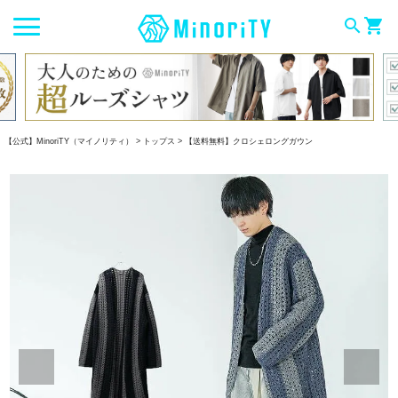
search
shopping_cart
【公式】MinoriTY（マイノリティ）
トップス
【送料無料】クロシェロングガウン