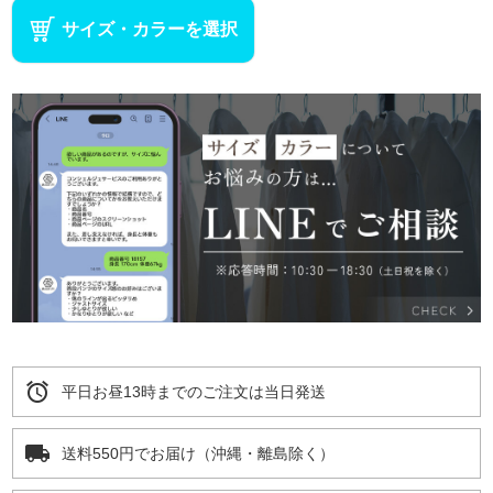
サイズ・カラーを選択
alarm
平日お昼13時までのご注文は当日発送
local_shipping
送料550円でお届け（沖縄・離島除く）