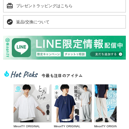
card_giftcard
プレゼントラッピングはこちら
swap_horizontal_circle
返品/交換について
Hot Picks
local_fire_department
今最も注目のアイテム
MinoriTY ORIGINAL
MinoriTY ORIGINAL
MinoriTY ORIGINAL