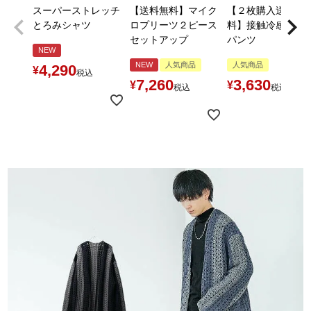
スーパーストレッチ
【送料無料】マイク
【２枚購入送料無
とろみシャツ
ロプリーツ２ピース
料】接触冷感とろ
セットアップ
パンツ
NEW
NEW
人気商品
人気商品
4,290
¥
税込
7,260
3,630
¥
¥
税込
税込