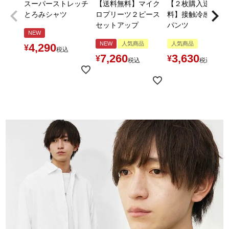
スーパーストレッチ
【送料無料】マイク
【２枚購入送料無
とろみシャツ
ロプリーツ２ピース
料】接触冷感とろ
セットアップ
パンツ
NEW
NEW
人気商品
人気商品
4,290
¥
税込
7,260
3,630
¥
¥
税込
税込