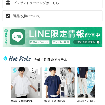
card_giftcard
プレゼントラッピングはこちら
swap_horizontal_circle
返品/交換について
Hot Picks
local_fire_department
今最も注目のアイテム
MinoriTY ORIGINAL
MinoriTY ORIGINAL
MinoriTY ORIGINAL