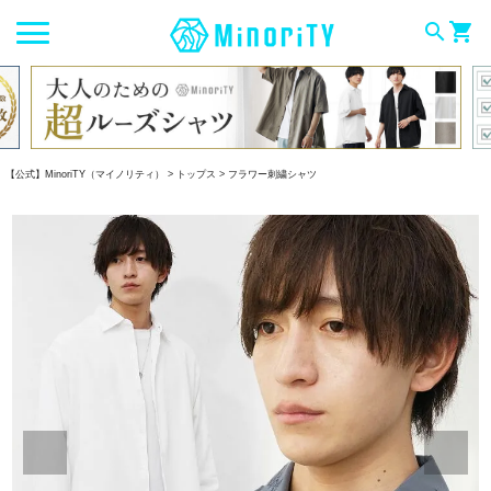
search
shopping_cart
【公式】MinoriTY（マイノリティ）
トップス
フラワー刺繍シャツ