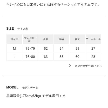
キレイめにも日常使いにも活躍するベーシックアイテムです。
SIZE
サイズ表
着丈（前・
サイズ
身幅
肩幅
袖丈
アームホール
後）
M
75･79
62
54
59
27
L
76･80
63
55
60
28
chevron_right
商品の採寸方法はこちら
MODEL
モデルデータ
黒崎澪音(175cm/62kg) モデル着用：Ｍ