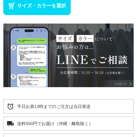
サイズ・カラーを選択
alarm
平日お昼13時までのご注文は当日発送
local_shipping
送料550円でお届け（沖縄・離島除く）