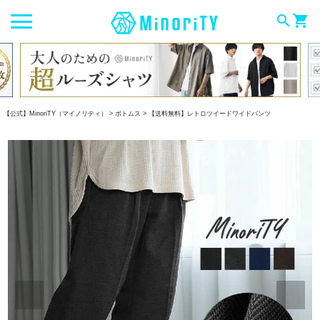
search
shopping_cart
【公式】MinoriTY（マイノリティ）
ボトムス
【送料無料】レトロツイードワイドパンツ