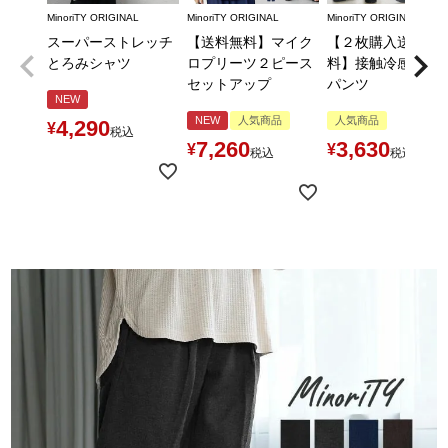
MinoriTY ORIGINAL
MinoriTY ORIGINAL
MinoriTY ORIGINAL
スーパーストレッチ
【送料無料】マイク
【２枚購入送料無
とろみシャツ
ロプリーツ２ピース
料】接触冷感とろ
セットアップ
パンツ
NEW
NEW
人気商品
人気商品
4,290
¥
税込
7,260
3,630
¥
¥
税込
税込