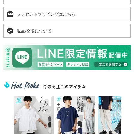
card_giftcard
プレゼントラッピングはこちら
swap_horizontal_circle
返品/交換について
Hot Picks
local_fire_department
今最も注目のアイテム