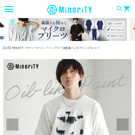
search
shopping_cart
【公式】MinoriTY（マイノリティ）
トップス
油彩風ペンキプリントTシャツ