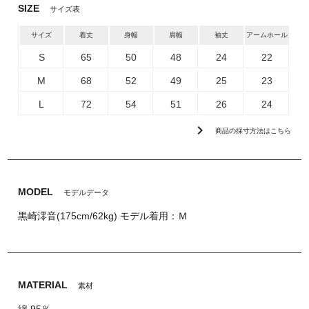
SIZE
サイズ表
サイズ
着丈
身幅
肩幅
袖丈
アームホール
S
65
50
48
24
22
M
68
52
49
25
23
L
72
54
51
26
24
chevron_right
商品の採寸方法はこちら
MODEL
モデルデータ
黒崎澪音(175cm/62kg) モデル着用：Ｍ
MATERIAL
素材