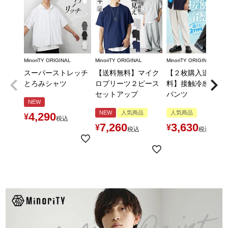
MinoriTY ORIGINAL
MinoriTY ORIGINAL
MinoriTY ORIGINAL
スーパーストレッチ
【送料無料】マイク
【２枚購入送料無
とろみシャツ
ロプリーツ２ピース
料】接触冷感とろ
セットアップ
パンツ
NEW
NEW
人気商品
人気商品
4,290
¥
税込
7,260
3,630
¥
¥
税込
税込