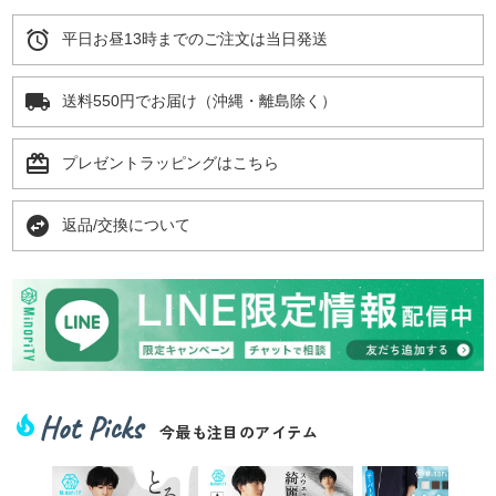
alarm
平日お昼13時までのご注文は当日発送
local_shipping
送料550円でお届け（沖縄・離島除く）
card_giftcard
プレゼントラッピングはこちら
swap_horizontal_circle
返品/交換について
Hot Picks
local_fire_department
今最も注目のアイテム