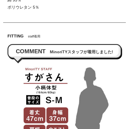
綿 95％
ポリウレタン 5％
FITTING
staff着用
COMMENT
MinoriTYスタッフが着用しました!