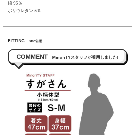
綿 95％
ポリウレタン 5％
FITTING
staff着用
COMMENT
MinoriTYスタッフが着用しました!