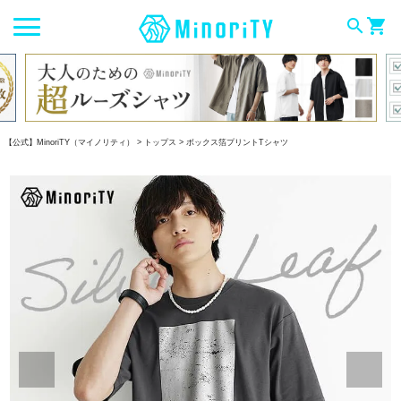
search
shopping_cart
【公式】MinoriTY（マイノリティ）
トップス
ボックス箔プリントTシャツ