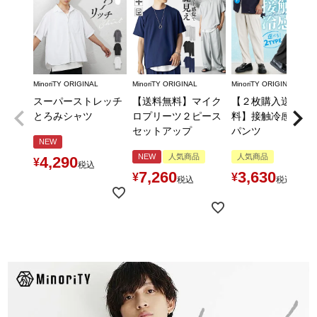
MinoriTY ORIGINAL
MinoriTY ORIGINAL
MinoriTY ORIGINAL
スーパーストレッチ
【送料無料】マイク
【２枚購入送料無
とろみシャツ
ロプリーツ２ピース
料】接触冷感とろ
セットアップ
パンツ
NEW
NEW
人気商品
人気商品
4,290
¥
税込
7,260
3,630
¥
¥
税込
税込