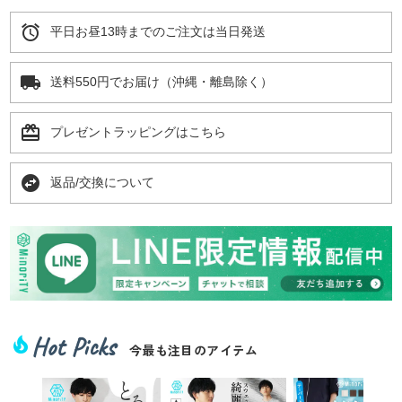
alarm
平日お昼13時までのご注文は当日発送
local_shipping
送料550円でお届け（沖縄・離島除く）
card_giftcard
プレゼントラッピングはこちら
swap_horizontal_circle
返品/交換について
Hot Picks
local_fire_department
今最も注目のアイテム