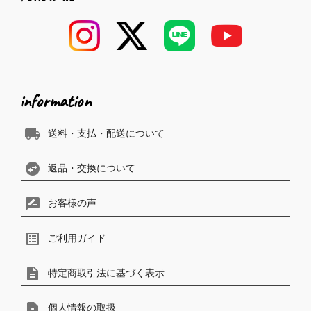
information
local_shipping
送料・支払・配送について
swap_horizontal_circle
返品・交換について
rate_review
お客様の声
list_alt
ご利用ガイド
description
特定商取引法に基づく表示
contact_page
個人情報の取扱