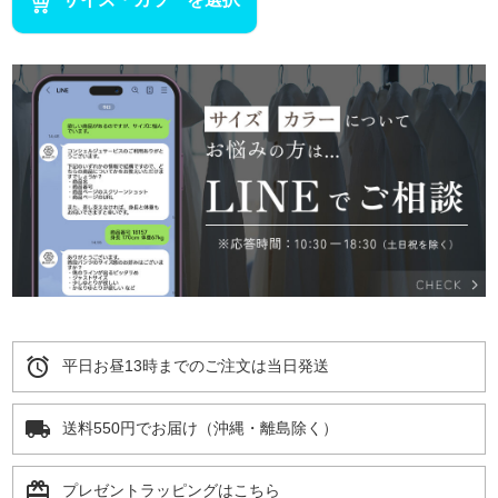
alarm
平日お昼13時までのご注文は当日発送
local_shipping
送料550円でお届け（沖縄・離島除く）
card_giftcard
プレゼントラッピングはこちら