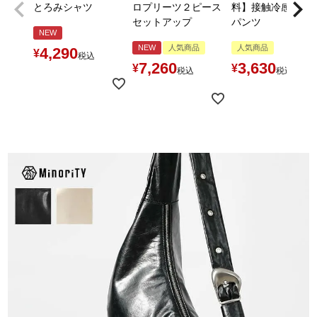
とろみシャツ
ロプリーツ２ピース
料】接触冷感とろ
セットアップ
パンツ
NEW
NEW
人気商品
人気商品
4,290
¥
税込
7,260
3,630
¥
¥
税込
税込