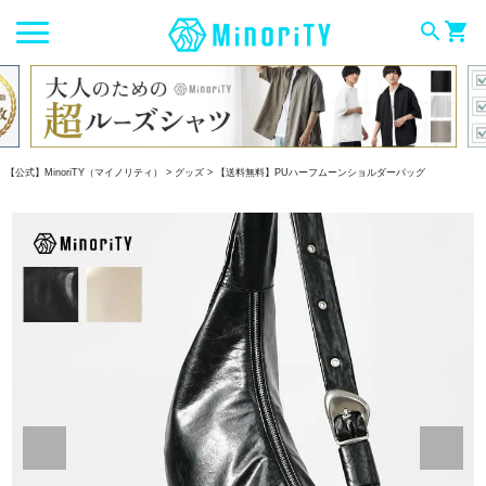
search
shopping_cart
【公式】MinoriTY（マイノリティ）
グッズ
【送料無料】PUハーフムーンショルダーバッグ