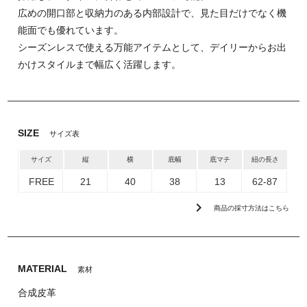
広めの開口部と収納力のある内部設計で、見た目だけでなく機
能面でも優れています。
シーズンレスで使える万能アイテムとして、デイリーからお出
かけスタイルまで幅広く活躍します。
SIZE
サイズ表
サイズ
縦
横
底幅
底マチ
紐の長さ
FREE
21
40
38
13
62-87
chevron_right
商品の採寸方法はこちら
MATERIAL
素材
合成皮革