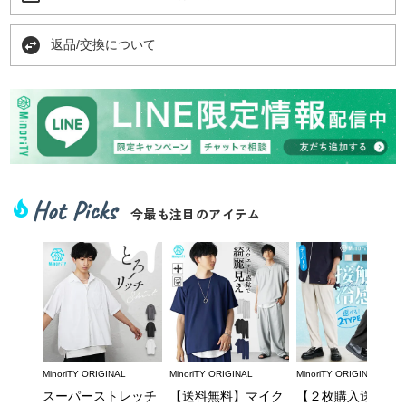
swap_horizontal_circle
返品/交換について
Hot Picks
local_fire_department
今最も注目のアイテム
MinoriTY ORIGINAL
MinoriTY ORIGINAL
MinoriTY ORIGINAL
スーパーストレッチ
【送料無料】マイク
【２枚購入送料無