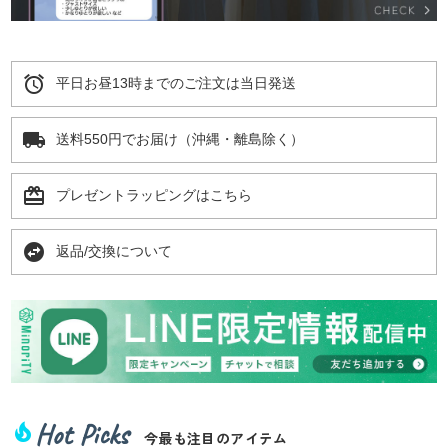
alarm
平日お昼13時までのご注文は当日発送
local_shipping
送料550円でお届け（沖縄・離島除く）
card_giftcard
プレゼントラッピングはこちら
swap_horizontal_circle
返品/交換について
Hot Picks
local_fire_department
今最も注目のアイテム