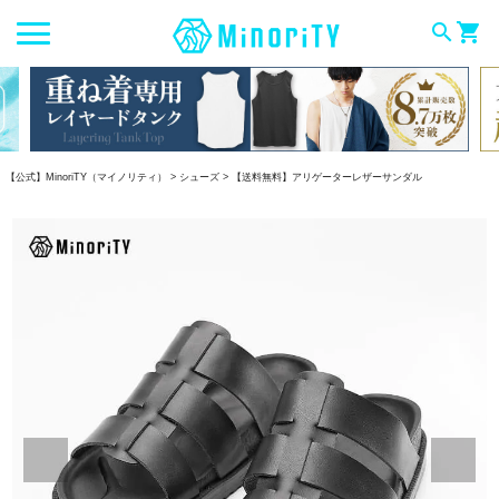
search
shopping_cart
【公式】MinoriTY（マイノリティ）
シューズ
【送料無料】アリゲーターレザーサンダル