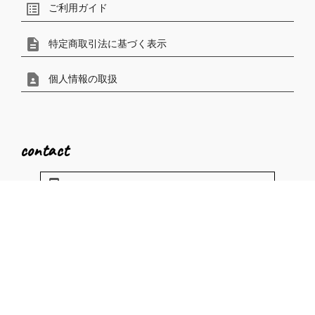
list_alt
ご利用ガイド
description
特定商取引法に基づく表示
contact_page
個人情報の取扱
contact
phonelink_ring
電話で問い合わせ
mail_outline
メールで問い合わせ
〒531-0074
大阪市北区本庄東1-9-17 MIビル3F