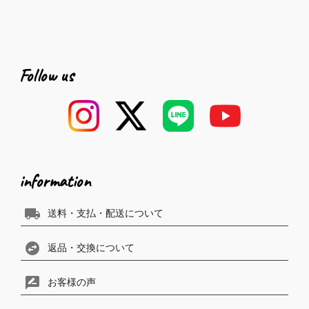
Follow us
information
local_shipping
送料・支払・配送について
swap_horizontal_circle
返品・交換について
rate_review
お客様の声