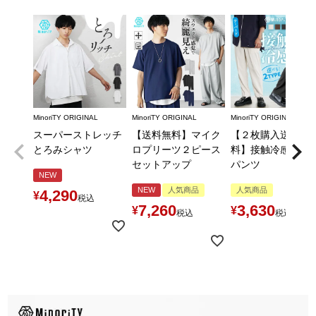
MinoriTY ORIGINAL
MinoriTY ORIGINAL
MinoriTY ORIGINAL
スーパーストレッチ
【送料無料】マイク
【２枚購入送料無
とろみシャツ
ロプリーツ２ピース
料】接触冷感とろ
セットアップ
パンツ
NEW
NEW
人気商品
人気商品
4,290
¥
税込
7,260
3,630
¥
¥
税込
税込