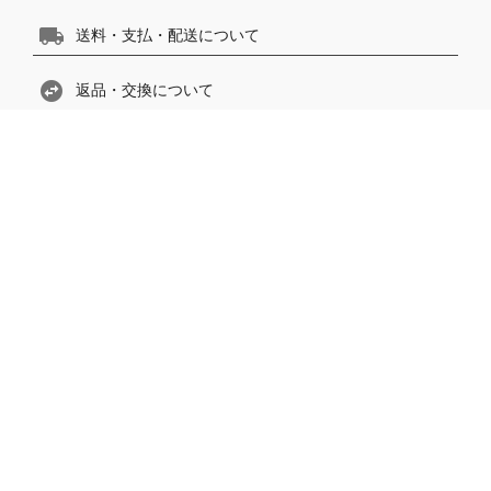
local_shipping
送料・支払・配送について
swap_horizontal_circle
返品・交換について
rate_review
お客様の声
list_alt
ご利用ガイド
description
特定商取引法に基づく表示
contact_page
個人情報の取扱
contact
phonelink_ring
電話で問い合わせ