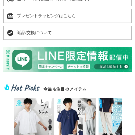
card_giftcard
プレゼントラッピングはこちら
swap_horizontal_circle
返品/交換について
Hot Picks
local_fire_department
今最も注目のアイテム