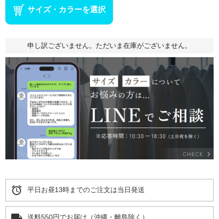
サイズ・カラーを選択
申し訳ございません。ただいま在庫がございません。
alarm
平日お昼13時までのご注文は当日発送
local_shipping
送料550円でお届け（沖縄・離島除く）