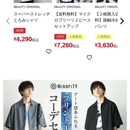
MinoriTY ORIGINAL
MinoriTY ORIGINAL
MinoriTY ORIGINAL
スーパーストレッチ
【送料無料】マイク
【２枚購入送料無
とろみシャツ
ロプリーツ２ピース
料】接触冷感とろ
セットアップ
パンツ
NEW
NEW
人気商品
人気商品
4,290
¥
税込
7,260
3,630
¥
¥
税込
税込