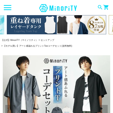
search
shopping_cart
【公式】MinoriTY（マイノリティ）
セットアップ
【モデル買い】アート感溢れるプリントTeeコーデセット(送料無料)