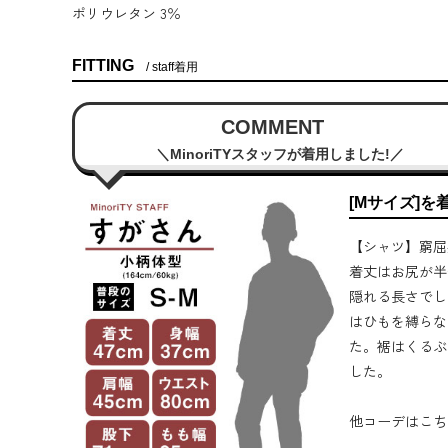
ポリウレタン 3％
FITTING
staff着用
COMMENT
MinoriTYスタッフが着用しました!
[Mサイズ]を
【シャツ】窮屈
着丈はお尻が半
隠れる長さでし
はひもを縛らな
た。裾はくるぶ
した。
他コーデはこち