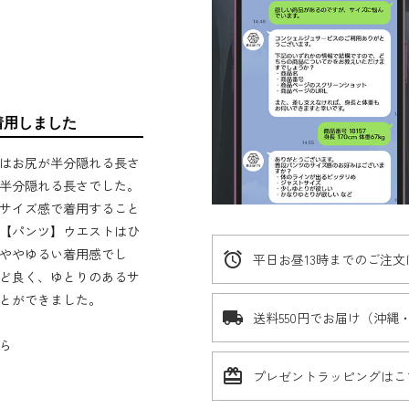
着用しました
はお尻が半分隠れる長さ
半分隠れる長さでした。
サイズ感で着用すること
【パンツ】ウエストはひ
ややゆるい着用感でし
alarm
平日お昼13時までのご注
ど良く、ゆとりのあるサ
とができました。
local_shipping
送料550円でお届け（沖縄
ら
card_giftcard
プレゼントラッピングはこ