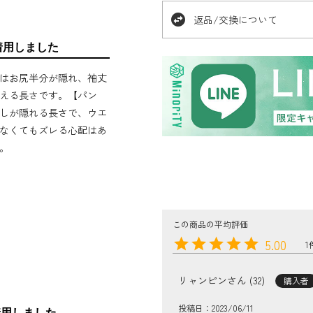
swap_horizontal_circle
返品/交換について
着用しました
はお尻半分が隠れ、袖丈
える長さです。【パン
しが隠れる長さで、ウエ
なくてもズレる心配はあ
。
5.00
1
リャンピン
32
購入者
投稿日
2023/06/11
着用しました