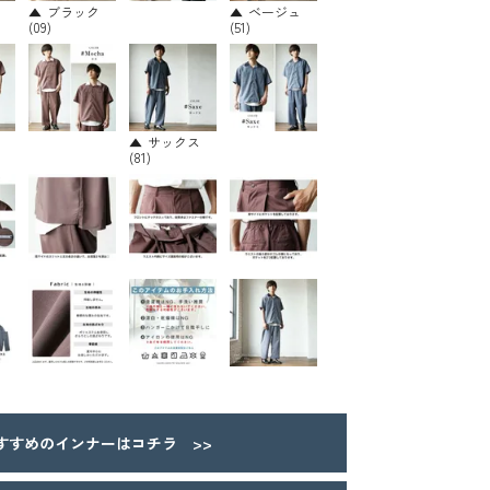
ブラック
ベージュ
(09)
(51)
サックス
(81)
すめのインナーはコチラ >>