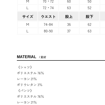
M
70・72
60
50
L
72・74
63
52
サイズ
ウエスト
股上
股下
M
74-84
36
62
L
80-90
37
63
MATERIAL
素材
《シャツ》
ポリエステル 76％
レーヨン 21％
ポリウレタン 3％
《パンツ》
ポリエステル 76％
レーヨン 21％