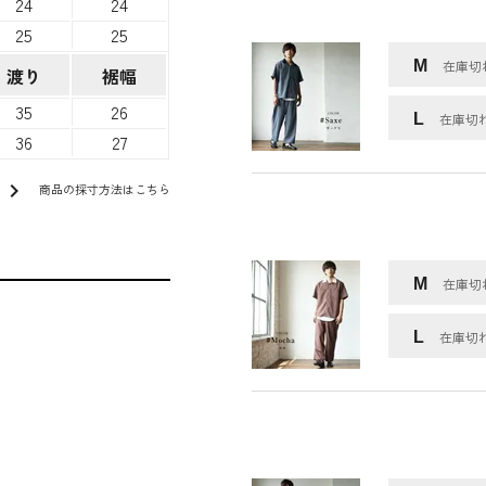
24
24
25
25
M
在庫切
渡り
裾幅
35
26
L
在庫切
36
27
chevron_right
商品の採寸方法はこちら
M
在庫切
L
在庫切