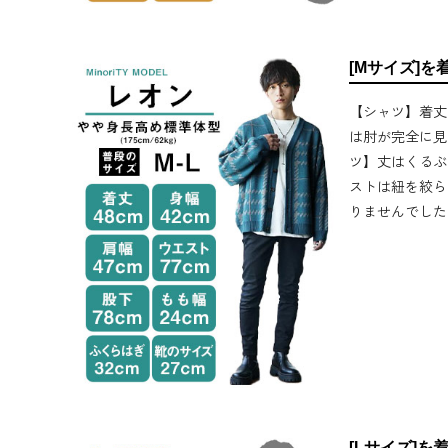
[Mサイズ]を
【シャツ】着丈
は肘が完全に見
ツ】丈はくるぶ
ストは紐を絞ら
りませんでした
[Lサイズ]を