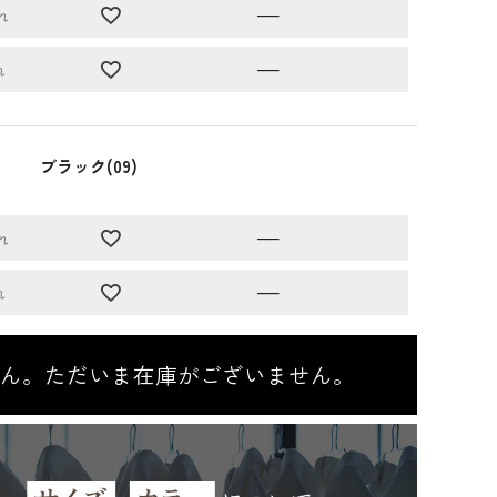
—
れ
—
れ
ブラック(09)
—
れ
—
れ
ん。ただいま在庫がございません。