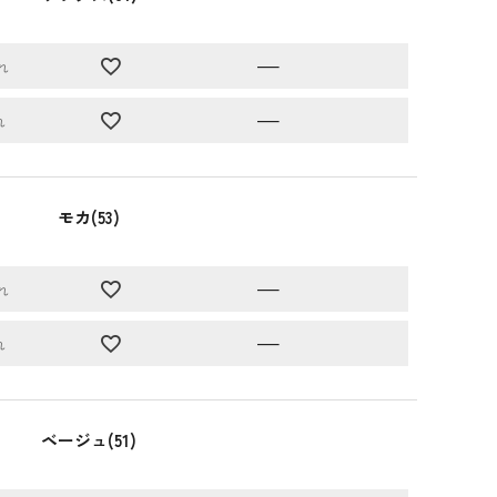
—
れ
—
れ
モカ(53)
—
れ
—
れ
ベージュ(51)