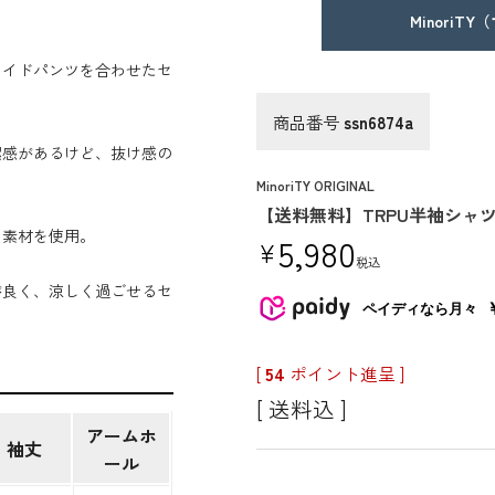
MinoriT
ワイドパンツを合わせたセ
商品番号
ssn6874a
潔感があるけど、抜け感の
MinoriTY ORIGINAL
【送料無料】TRPU半袖シャ
る素材を使用。
5,980
¥
税込
が良く、涼しく過ごせるセ
ペイディなら月々
[
54
ポイント進呈 ]
送料込
アームホ
袖丈
ール