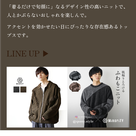
「着るだけで旬顔に」なるデザイン性の高いニットで、
人とかぶらないおしゃれを楽しんで。
アクセントを効かせたい日にぴったりな存在感あるトッ
プスです。
LINE UP
フリンジニットジップアッ
ナイトフェードシャギーラ
ミ