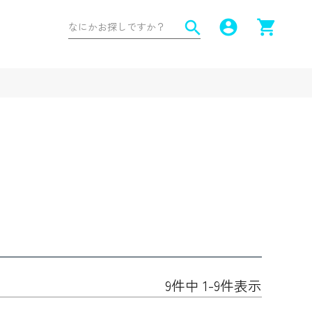
account_circle
shopping_cart
search
9
件中
1
-
9
件表示