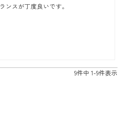
バランスが丁度良いです。
9
件中
1
-
9
件表示