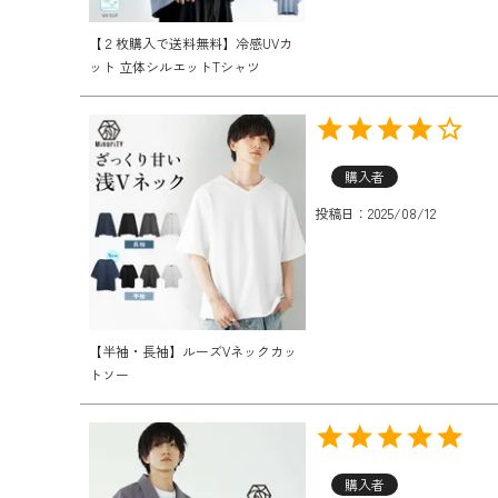
【２枚購入で送料無料】冷感UVカ
ット 立体シルエットTシャツ
購入者
投稿日
2025/08/12
【半袖・長袖】ルーズVネックカッ
トソー
購入者