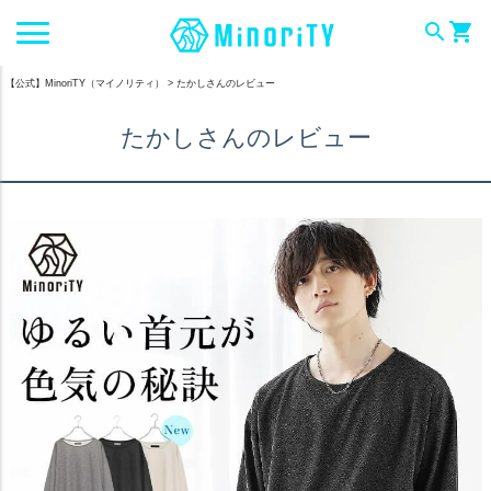
search
shopping_cart
【公式】MinoriTY（マイノリティ）
たかしさんのレビュー
たかしさんのレビュー