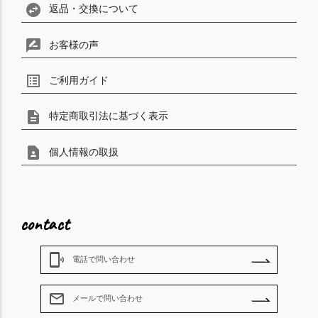
swap_horizontal_circle
返品・交換について
rate_review
お客様の声
list_alt
ご利用ガイド
description
特定商取引法に基づく表示
contact_page
個人情報の取扱
contact
phonelink_ring
電話で問い合わせ
mail_outline
メールで問い合わせ