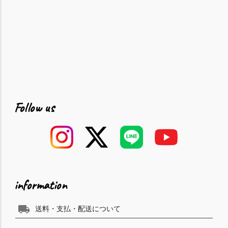
Follow us
information
local_shipping
送料・支払・配送について