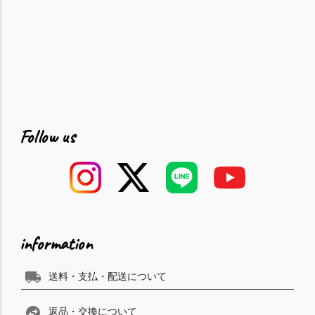
Follow us
information
local_shipping
送料・支払・配送について
swap_horizontal_circle
返品・交換について