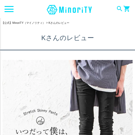
search
shopping_cart
【公式】MinoriTY（マイノリティ）
Kさんのレビュー
Kさんのレビュー