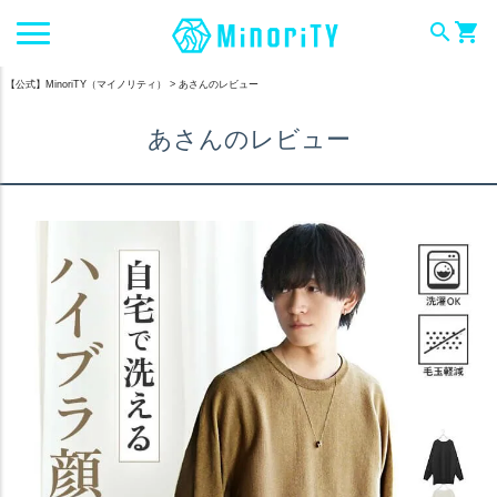
search
shopping_cart
【公式】MinoriTY（マイノリティ）
あさんのレビュー
あさんのレビュー