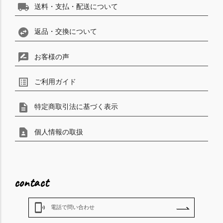
local_shipping
送料・支払・配送について
swap_horizontal_circle
返品・交換について
rate_review
お客様の声
list_alt
ご利用ガイド
description
特定商取引法に基づく表示
contact_page
個人情報の取扱
contact
phonelink_ring
電話で問い合わせ