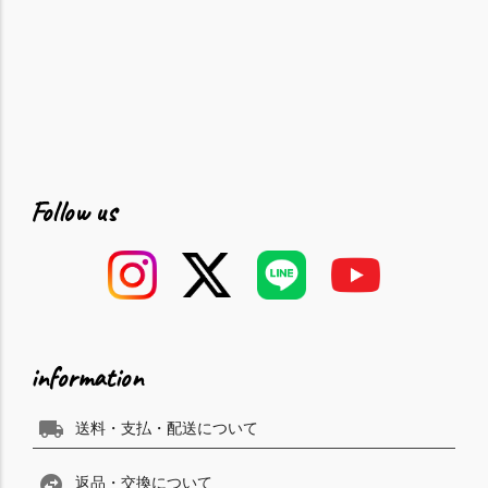
Follow us
information
local_shipping
送料・支払・配送について
swap_horizontal_circle
返品・交換について