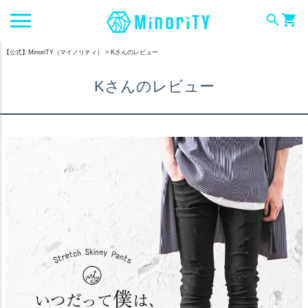
search
shopping_cart
【公式】MinoriTY（マイノリティ）
Kさんのレビュー
Kさんのレビュー