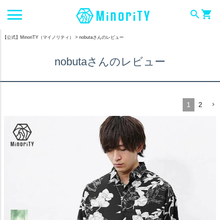
search
shopping_cart
【公式】MinoriTY（マイノリティ）
nobutaさんのレビュー
nobutaさんのレビュー
1
2