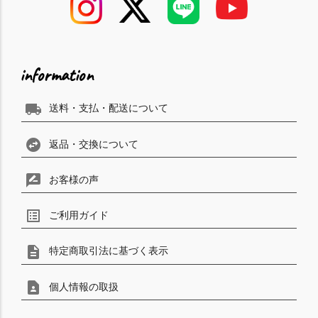
information
local_shipping
送料・支払・配送について
swap_horizontal_circle
返品・交換について
rate_review
お客様の声
list_alt
ご利用ガイド
description
特定商取引法に基づく表示
contact_page
個人情報の取扱