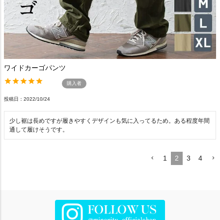
ワイドカーゴパンツ
購入者
投稿日
2022/10/24
少し裾は長めですが履きやすくデザインも気に入ってるため。ある程度年間
通して履けそうです。
1
2
3
4