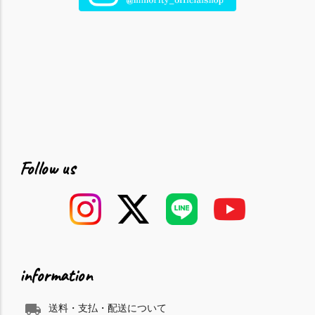
Follow us
information
local_shipping
送料・支払・配送について