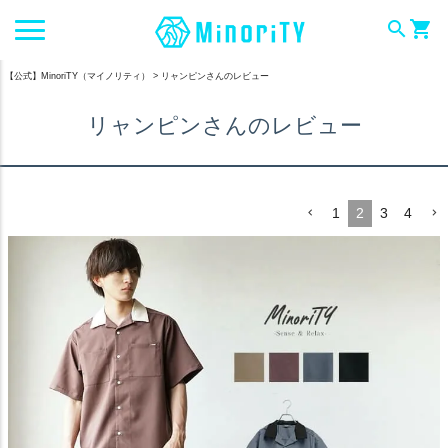
search
shopping_cart
【公式】MinoriTY（マイノリティ）
リャンピンさんのレビュー
リャンピンさんのレビュー
1
2
3
4