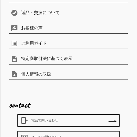
swap_horizontal_circle
返品・交換について
rate_review
お客様の声
list_alt
ご利用ガイド
description
特定商取引法に基づく表示
contact_page
個人情報の取扱
contact
phonelink_ring
電話で問い合わせ