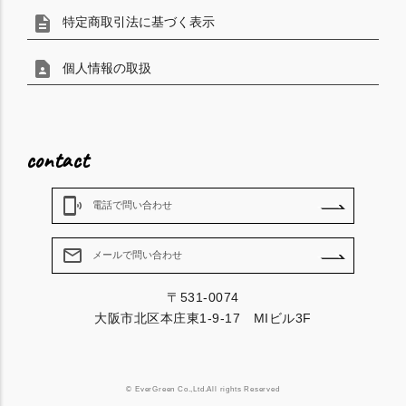
description
特定商取引法に基づく表示
contact_page
個人情報の取扱
contact
phonelink_ring
電話で問い合わせ
mail_outline
メールで問い合わせ
〒531-0074
大阪市北区本庄東1-9-17 MIビル3F
© EverGreen Co.,Ltd.All rights Reserved