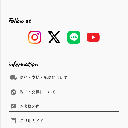
Follow us
information
local_shipping
送料・支払・配送について
swap_horizontal_circle
返品・交換について
rate_review
お客様の声
list_alt
ご利用ガイド