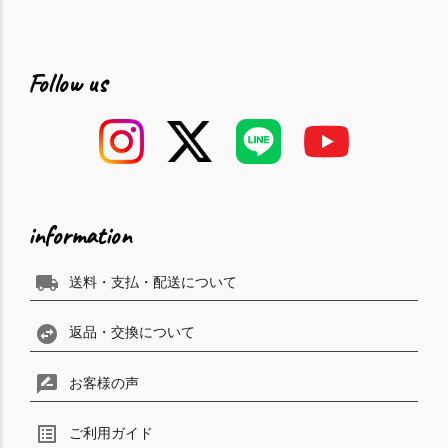
Follow us
information
local_shipping
送料・支払・配送について
swap_horizontal_circle
返品・交換について
rate_review
お客様の声
list_alt
ご利用ガイド