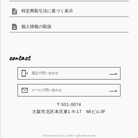
description
特定商取引法に基づく表示
contact_page
個人情報の取扱
contact
phonelink_ring
電話で問い合わせ
mail_outline
メールで問い合わせ
〒531-0074
大阪市北区本庄東1-9-17 MIビル3F
© EverGreen Co.,Ltd.All rights Reserved