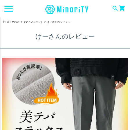
search
shopping_cart
【公式】MinoriTY（マイノリティ）
けーさんのレビュー
けーさんのレビュー