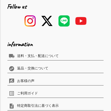
Follow us
information
local_shipping
送料・支払・配送について
swap_horizontal_circle
返品・交換について
rate_review
お客様の声
list_alt
ご利用ガイド
description
特定商取引法に基づく表示