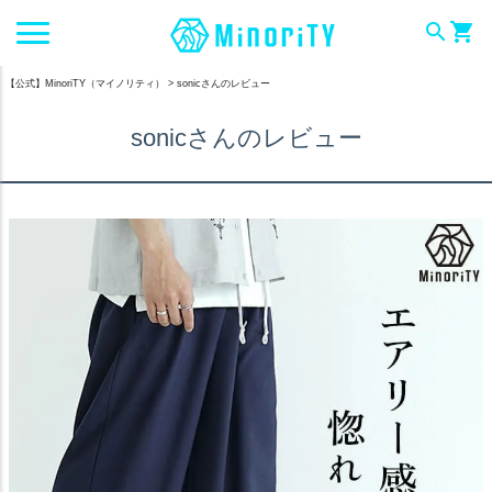
search
shopping_cart
【公式】MinoriTY（マイノリティ）
sonicさんのレビュー
sonicさんのレビュー