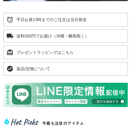
alarm
平日お昼13時までのご注文は当日発送
local_shipping
送料550円でお届け（沖縄・離島除く）
card_giftcard
プレゼントラッピングはこちら
swap_horizontal_circle
返品/交換について
Hot Picks
local_fire_department
今最も注目のアイテム