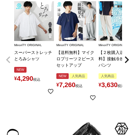
MinoriTY ORIGINAL
MinoriTY ORIGINAL
MinoriTY ORIGINAL
スーパーストレッチ
【送料無料】マイク
【２枚購入送料無
とろみシャツ
ロプリーツ２ピース
料】接触冷感とろ
セットアップ
パンツ
NEW
NEW
人気商品
人気商品
4,290
¥
税込
7,260
3,630
¥
¥
税込
税込