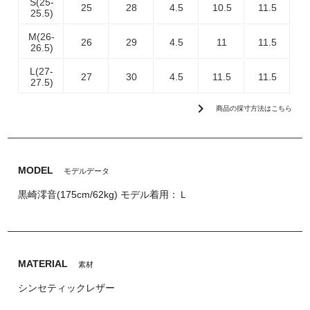
S(25-
25
28
4.5
10.5
11.5
25.5)
M(26-
26
29
4.5
11
11.5
26.5)
L(27-
27
30
4.5
11.5
11.5
27.5)
chevron_right
商品の採寸方法はこちら
MODEL
モデルデータ
黒崎澪音(175cm/62kg) モデル着用：Ｌ
MATERIAL
素材
シンセティックレザー