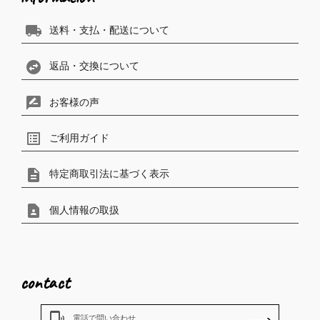
local_shipping
送料・支払・配送について
swap_horizontal_circle
返品・交換について
rate_review
お客様の声
list_alt
ご利用ガイド
description
特定商取引法に基づく表示
contact_page
個人情報の取扱
contact
phonelink_ring
電話で問い合わせ