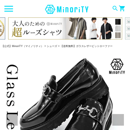
search
shopping_cart
【公式】MinoriTY（マイノリティ）
シューズ
【送料無料】ガラスレザービットローファー