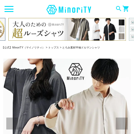
search
shopping_cart
【公式】MinoriTY（マイノリティ）
トップス
とろみ素材半袖ドルマンシャツ