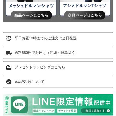
alarm
平日お昼13時までのご注文は当日発送
local_shipping
送料550円でお届け（沖縄・離島除く）
card_giftcard
プレゼントラッピングはこちら
swap_horizontal_circle
返品/交換について