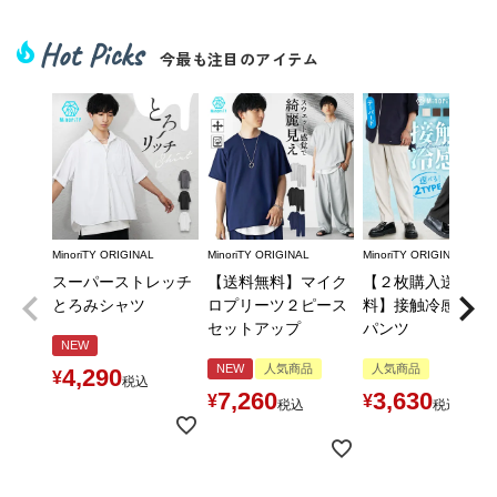
Hot Picks
local_fire_department
今最も注目のアイテム
MinoriTY ORIGINAL
MinoriTY ORIGINAL
MinoriTY ORIGINAL
スーパーストレッチ
【送料無料】マイク
【２枚購入送料無
とろみシャツ
ロプリーツ２ピース
料】接触冷感とろ
セットアップ
パンツ
NEW
NEW
人気商品
人気商品
4,290
¥
税込
7,260
3,630
¥
¥
税込
税込