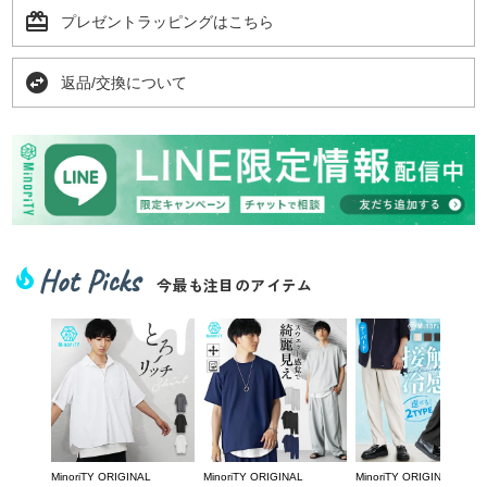
card_giftcard
プレゼントラッピングはこちら
swap_horizontal_circle
返品/交換について
Hot Picks
local_fire_department
今最も注目のアイテム
MinoriTY ORIGINAL
MinoriTY ORIGINAL
MinoriTY ORIGINAL