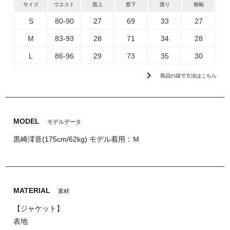
サイズ
ウエスト
股上
股下
渡り
裾幅
S
80-90
27
69
33
27
M
83-93
28
71
34
28
L
86-96
29
73
35
30
chevron_right
商品の採寸方法はこちら
MODEL
モデルデータ
黒崎澪音(175cm/62kg) モデル着用：Ｍ
MATERIAL
素材
【ジャケット】
表地