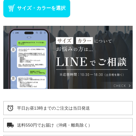
サイズ・カラーを選択
alarm
平日お昼13時までのご注文は当日発送
local_shipping
送料550円でお届け（沖縄・離島除く）