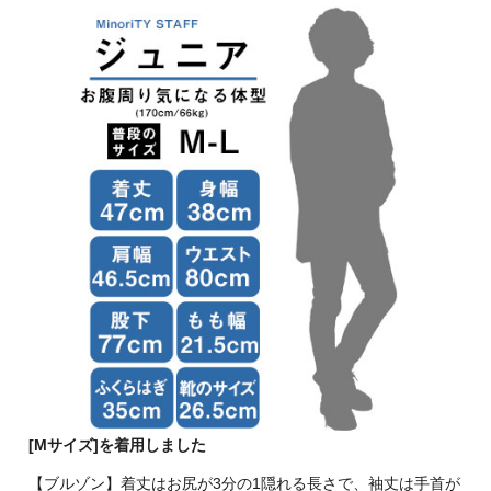
[Mサイズ]を着用しました
【ブルゾン】着丈はお尻が3分の1隠れる長さで、袖丈は手首が