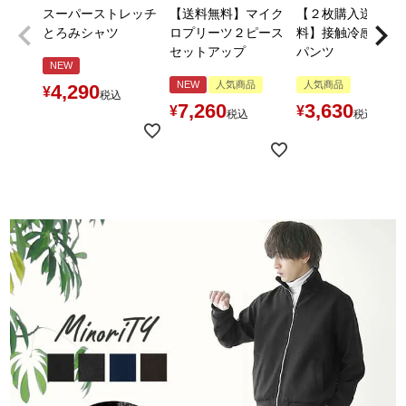
スーパーストレッチ
【送料無料】マイク
【２枚購入送料無
とろみシャツ
ロプリーツ２ピース
料】接触冷感とろ
セットアップ
パンツ
NEW
NEW
人気商品
人気商品
4,290
¥
税込
7,260
3,630
¥
¥
税込
税込