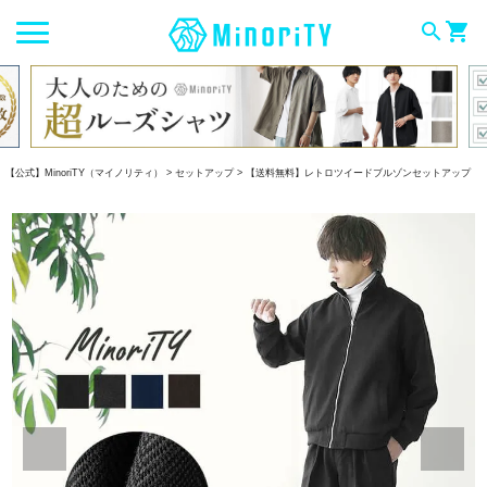
search
shopping_cart
【公式】MinoriTY（マイノリティ）
セットアップ
【送料無料】レトロツイードブルゾンセットアップ