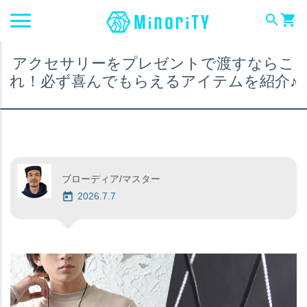
search
shopping_cart
アクセサリーをプレゼントで渡すならこ
れ！必ず喜んでもらえるアイテムを紹介♪
ブローディア/マスター
2026.7.7