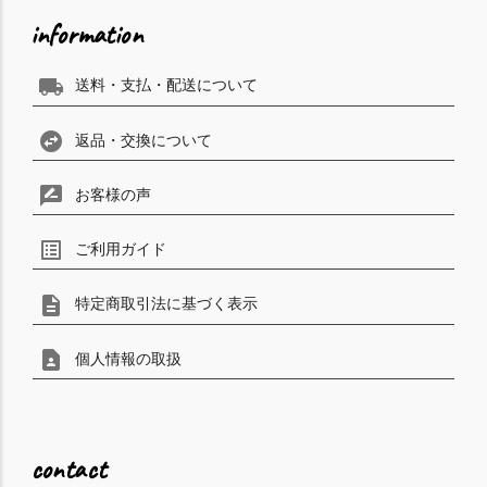
information
local_shipping
送料・支払・配送について
swap_horizontal_circle
返品・交換について
rate_review
お客様の声
list_alt
ご利用ガイド
description
特定商取引法に基づく表示
contact_page
個人情報の取扱
contact