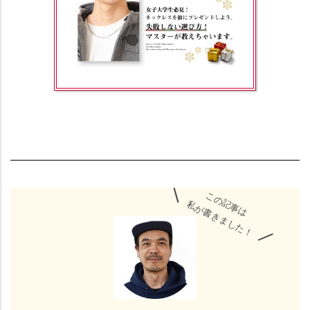
＼
この記事は
私が書きました！
／