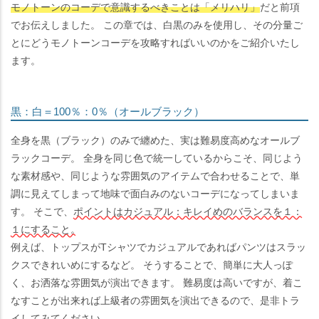
モノトーンのコーデで意識するべきことは「メリハリ」
だと前項
でお伝えしました。 この章では、白黒のみを使用し、その分量ご
とにどうモノトーンコーデを攻略すればいいのかをご紹介いたし
ます。
黒：白＝100％：0％（オールブラック）
全身を黒（ブラック）のみで纏めた、実は難易度高めなオールブ
ラックコーデ。 全身を同じ色で統一しているからこそ、同じよう
な素材感や、同じような雰囲気のアイテムで合わせることで、単
調に見えてしまって地味で面白みのないコーデになってしまいま
す。 そこで、
ポイントはカジュアル：キレイめのバランスを１：
１にすること。
例えば、トップスがTシャツでカジュアルであればパンツはスラッ
クスできれいめにするなど。 そうすることで、簡単に大人っぽ
く、お洒落な雰囲気が演出できます。 難易度は高いですが、着こ
なすことが出来れば上級者の雰囲気を演出できるので、是非トラ
イしてみてください。