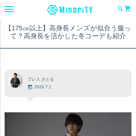
search
shopping_cart
【175㎝以上】高身長メンズが似合う服っ
て？高身長を活かした冬コーデも紹介
プレス さとる
2026.7.1