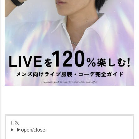
目次
▶open/close