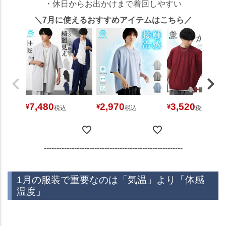
・休日からお出かけまで着回しやすい
＼7月に使えるおすすめアイテムはこちら／
7,480
2,970
3,520
¥
¥
¥
税込
税込
税込
-------------------------------------------------------
1月の服装で重要なのは「気温」より「体感
温度」